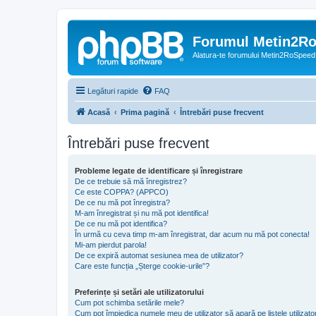
Forumul Metin2R
Alatura-te forumului Metin2RoSpeed
Legături rapide
FAQ
Acasă
Prima pagină
Întrebări puse frecvent
Întrebări puse frecvent
Probleme legate de identificare și înregistrare
De ce trebuie să mă înregistrez?
Ce este COPPA? (APPCO)
De ce nu mă pot înregistra?
M-am înregistrat și nu mă pot identifica!
De ce nu mă pot identifica?
În urmă cu ceva timp m-am înregistrat, dar acum nu mă pot conecta!
Mi-am pierdut parola!
De ce expiră automat sesiunea mea de utilizator?
Care este funcția „Șterge cookie-urile”?
Preferințe și setări ale utilizatorului
Cum pot schimba setările mele?
Cum pot împiedica numele meu de utilizator să apară pe listele utilizator