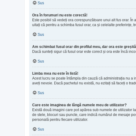
Sus
Ora în forumuri nu este corectă!
Este posibil să vedeți ora corespunzătoare unui alt fus orar. În ac
uitați că pentru a schimba fusul orar, ca și celelalte preferințe,
Sus
Am schimbat fusul orar din profilul meu, dar ora este greșită
Dacă sunteți sigur că fusul orar este corect și ora este încă in
Sus
Limba mea nu este în listă!
Acest lucru se poate întâmpla din cauză că administrația nu a in
aveți nevoie. Dacă pachetul nu există, nu ezitați să faceți o trad
Sus
Care este imaginea de lângă numele meu de utilizator?
Există două imagini care pot apărea sub numele de utilizator la 
de stele, blocuri sau puncte, care indică numărul de mesaje pos
personală pentru fiecare utilizator.
Sus