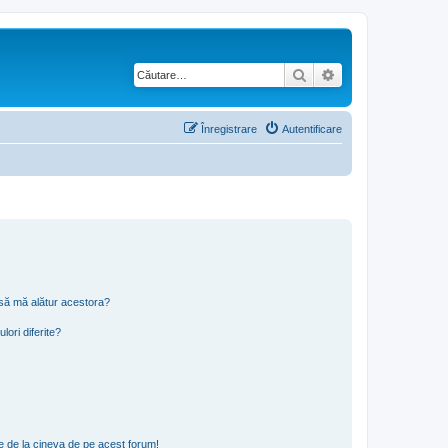
Căutare
Căutare avansată
Înregistrare
Autentificare
t să mă alătur acestora?
lori diferite?
e de la cineva de pe acest forum!