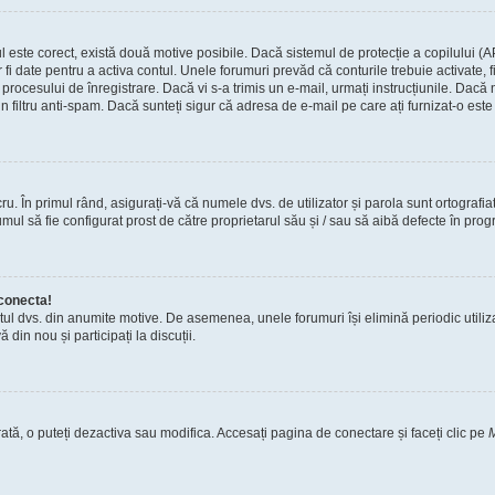
tul este corect, există două motive posibile. Dacă sistemul de protecție a copilului (A
r fi date pentru a activa contul. Unele forumuri prevăd că conturile trebuie activate,
tul procesului de înregistrare. Dacă vi s-a trimis un e-mail, urmați instrucțiunile. Dac
n filtru anti-spam. Dacă sunteți sigur că adresa de e-mail pe care ați furnizat-o este 
. În primul rând, asigurați-vă că numele dvs. de utilizator și parola sunt ortografia
ul să fie configurat prost de către proprietarul său și / sau să aibă defecte în progr
conecta!
tul dvs. din anumite motive. De asemenea, unele forumuri își elimină periodic utili
din nou și participați la discuții.
ată, o puteți dezactiva sau modifica. Accesați pagina de conectare și faceți clic pe
M