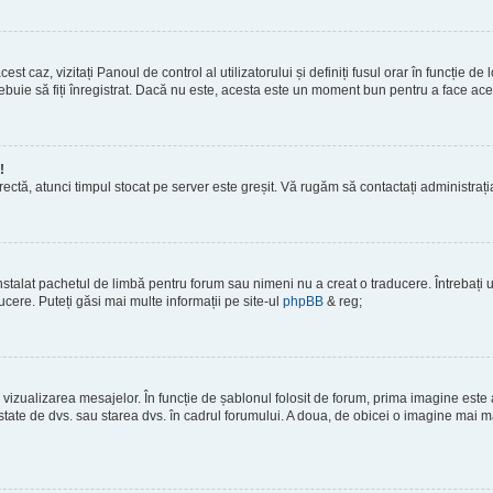
est caz, vizitați Panoul de control al utilizatorului și definiți fusul orar în funcție 
 trebuie să fiți înregistrat. Dacă nu este, acesta este un moment bun pentru a face ace
!
corectă, atunci timpul stocat pe server este greșit. Vă rugăm să contactați administra
stalat pachetul de limbă pentru forum sau nimeni nu a creat o traducere. Întrebați un
ucere. Puteți găsi mai multe informații pe site-ul
phpBB
& reg;
vizualizarea mesajelor. În funcție de șablonul folosit de forum, prima imagine este a
tate de dvs. sau starea dvs. în cadrul forumului. A doua, de obicei o imagine mai ma