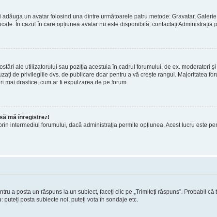
 puteți adăuga un avatar folosind una dintre următoarele patru metode: Gravatar, Gale
licate. În cazul în care opțiunea avatar nu este disponibilă, contactați Administrația 
stări ale utilizatorului sau poziția acestuia în cadrul forumului, de ex. moderatori și
ați de privilegiile dvs. de publicare doar pentru a vă crește rangul. Majoritatea foru
ri mai drastice, cum ar fi expulzarea de pe forum.
e să mă înregistrez!
atori prin intermediul forumului, dacă administrația permite opțiunea. Acest lucru este p
ntru a posta un răspuns la un subiect, faceți clic pe „Trimiteți răspuns”. Probabil că 
 puteți posta subiecte noi, puteți vota în sondaje etc.