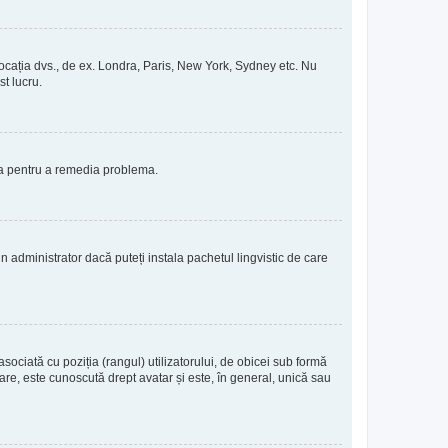
de locația dvs., de ex. Londra, Paris, New York, Sydney etc. Nu
st lucru.
ția pentru a remedia problema.
 administrator dacă puteți instala pachetul lingvistic de care
sociată cu poziția (rangul) utilizatorului, de obicei sub formă
re, este cunoscută drept avatar și este, în general, unică sau