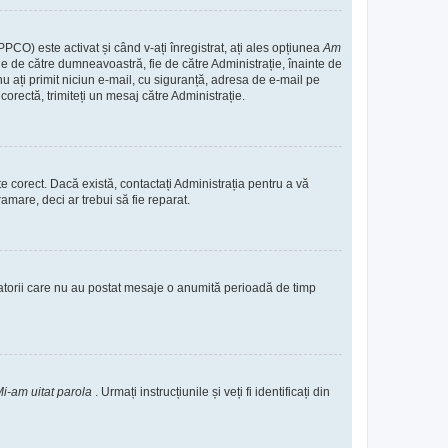
PPCO) este activat și când v-ați înregistrat, ați ales opțiunea
Am
 fie de către dumneavoastră, fie de către Administrație, înainte de
ă nu ați primit niciun e-mail, cu siguranță, adresa de e-mail pe
corectă, trimiteți un mesaj către Administrație.
te corect. Dacă există, contactați Administrația pentru a vă
amare, deci ar trebui să fie reparat.
zatorii care nu au postat mesaje o anumită perioadă de timp
i-am uitat parola
. Urmați instrucțiunile și veți fi identificați din