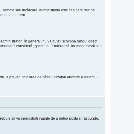
rie, Remote sau Încărcare. Administrația este cea care decide
pentru a o activa.
 administratori. În general, nu vă puteți schimba rangul direct
murilor îl consideră „spam”, nu îl tolerează, iar moderatorii sau
entru a preveni folosirea de către utilizatori anonimi a sistemului
trebuie să vă înregistrați înainte de a putea posta și răspunde.