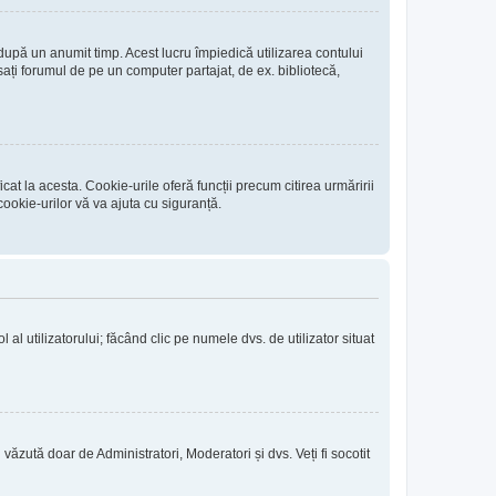
 după un anumit timp. Acest lucru împiedică utilizarea contului
ați forumul de pe un computer partajat, de ex. bibliotecă,
at la acesta. Cookie-urile oferă funcții precum citirea urmăririi
ookie-urilor vă va ajuta cu siguranță.
l al utilizatorului; făcând clic pe numele dvs. de utilizator situat
i văzută doar de Administratori, Moderatori și dvs. Veți fi socotit