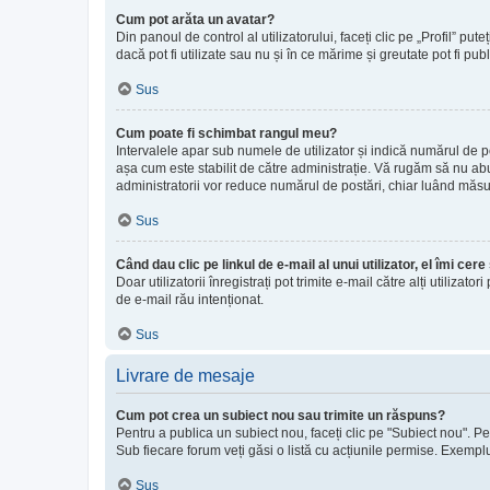
Cum pot arăta un avatar?
Din panoul de control al utilizatorului, faceți clic pe „Profil”
dacă pot fi utilizate sau nu și în ce mărime și greutate pot fi pub
Sus
Cum poate fi schimbat rangul meu?
Intervalele apar sub numele de utilizator și indică numărul de po
așa cum este stabilit de către administrație. Vă rugăm să nu abuz
administratorii vor reduce numărul de postări, chiar luând măsu
Sus
Când dau clic pe linkul de e-mail al unui utilizator, el îmi cer
Doar utilizatorii înregistrați pot trimite e-mail către alți utiliz
de e-mail rău intenționat.
Sus
Livrare de mesaje
Cum pot crea un subiect nou sau trimite un răspuns?
Pentru a publica un subiect nou, faceți clic pe "Subiect nou". Pe
Sub fiecare forum veți găsi o listă cu acțiunile permise. Exemplu:
Sus