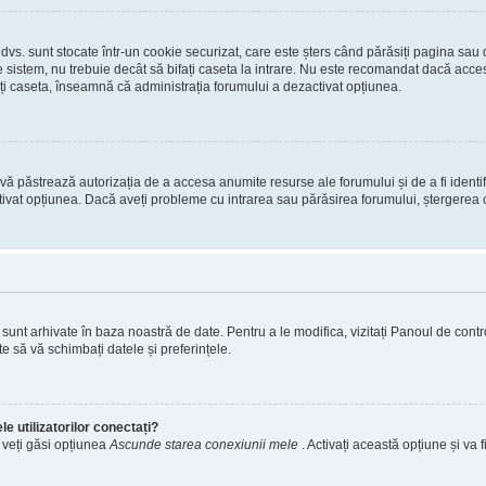
 dvs. sunt stocate într-un cookie securizat, care este șters când părăsiți pagina sau
 sistem, nu trebuie decât să bifați caseta la intrare. Nu este recomandat dacă acces
ți caseta, înseamnă că administrația forumului a dezactivat opțiunea.
ă păstrează autorizația de a accesa anumite resurse ale forumului și de a fi identific
tivat opțiunea. Dacă aveți probleme cu intrarea sau părăsirea forumului, ștergerea c
s. sunt arhivate în baza noastră de date. Pentru a le modifica, vizitați Panoul de contro
e să vă schimbați datele și preferințele.
e utilizatorilor conectați?
, veți găsi opțiunea
Ascunde starea conexiunii mele
. Activați această opțiune și va f