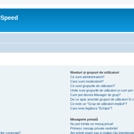
oSpeed
Niveluri și grupuri de utilizatori
Ce sunt administratorii?
Care sunt moderatorii?
Ce sunt grupurile de utilizatori?
Unde sunt grupurile de utilizatori și cum po
Cum pot deveni Manager de grup?
De ce apar anumite grupuri de utilizatori în cu
Ce este un "Grup de utilizatori implicit"?
Care este legătura "Echipa"?
Mesagerie privată
Nu pot trimite un mesaj privat!
Primesc mesaje private nedorite!
ilor conectați?
Am primit spam sau e-mailuri rău intenționat