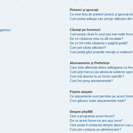
Prieteni și ignorați
Ce este lista de prieteni (amici) și ignorați (i
Cum puteți adăuga sau șterge utilizatori din li
Căutați pe forumuri
gistrez!
Cum puteți căuta în unul sau mai multe foru
De ce căutarea mea nu dă rezultate?
De ce îmi reda căutarea o pagină goală?
Cum pot căuta utilizatori?
Cum puteți găsi propriile mesaje și subiecte
Abonamente și Preferințe
Care este diferența dintre adăugarea ca favo
Cum poți marca sau abona la subiecte spec
Cum mă abonez la un forum specific?
Cum îmi șterg abonamentele?
Fișiere atașate
Ce atașamente sunt permise pe acest foru
Cum găsesc toate atașamentele mele?
Despre phpBB
Cine a programat acest forum?
De ce acest forum nu are așa ceva?
Cine poate fi contactat despre abuzuri sau ut
Cum pot contacta un administrator?