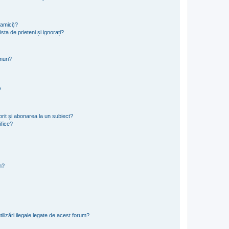
namici)?
sta de prieteni și ignorați?
muri?
?
rit și abonarea la un subiect?
ifice?
m?
ilizări ilegale legate de acest forum?