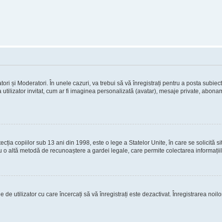
tori și Moderatori. În unele cazuri, va trebui să vă înregistrați pentru a posta subiect
 utilizator invitat, cum ar fi imaginea personalizată (avatar), mesaje private, abona
ia copiilor sub 13 ani din 1998, este o lege a Statelor Unite, în care se solicită site-
au cu o altă metodă de recunoaștere a gardei legale, care permite colectarea informații
 de utilizator cu care încercați să vă înregistrați este dezactivat. Înregistrarea noil