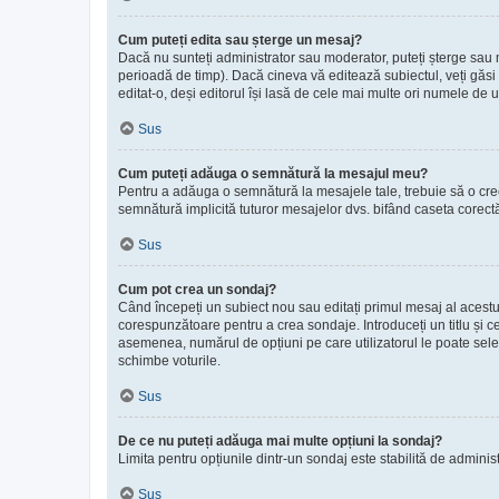
Cum puteți edita sau șterge un mesaj?
Dacă nu sunteți administrator sau moderator, puteți șterge sau m
perioadă de timp). Dacă cineva vă editează subiectul, veți găsi 
editat-o, deși editorul își lasă de cele mai multe ori numele de u
Sus
Cum puteți adăuga o semnătură la mesajul meu?
Pentru a adăuga o semnătură la mesajele tale, trebuie să o creez
semnătură implicită tuturor mesajelor dvs. bifând caseta corectă
Sus
Cum pot crea un sondaj?
Când începeți un subiect nou sau editați primul mesaj al acestui
corespunzătoare pentru a crea sondaje. Introduceți un titlu și c
asemenea, numărul de opțiuni pe care utilizatorul le poate selecta 
schimbe voturile.
Sus
De ce nu puteți adăuga mai multe opțiuni la sondaj?
Limita pentru opțiunile dintr-un sondaj este stabilită de adminis
Sus