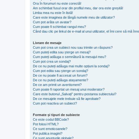
Ora în forumuri nu este corectă!
Am schimbat fusul orar din profilul meu, dar ora este greșită!
Limba mea nu este în listă!
Care este imaginea de lângă numele meu de utilizator?
Cum pot arăta un avatar?
Cum poate fi schimbat rangul meu?
Când dau clic pe linkul de e-mail al unui utilizator, el îmi cere să mă înre
Livrare de mesaje
Cum pot crea un subiect nou sau trimite un răspuns?
Cum puteți edita sau șterge un mesaj?
Cum puteți adăuga o semnătură la mesajul meu?
Cum pot crea un sondaj?
De ce nu puteți adăuga mai multe opțiuni la sondaj?
Cum pot edita sau șterge un sondaj?
De ce nu poate fi accesat un forum?
De ce nu puteți adăuga atașamente?
De ce am primit un avertisment?
Cum poate fi raportat un mesaj unui moderator?
Care este butonul „Salvați” pentru postarea subiectului?
De ce mesajele mele trebuie să fie aprobate?
Cum pot reactiva un subiect?
Formate și tipuri de subiecte
Ce este codul BBCode?
Pot folosi HTML?
Ce sunt emoticoanele?
Pot publica imagini?
Ce sunt anunţurile globale?