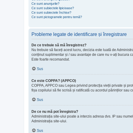
Ce sunt anunţurile?
Ce sunt subiectele lipicioase?
Ce sunt subiectele închise?
Ce sunt pictogramele pentru temă?
Probleme legate de identificare și înregistrare
De ce trebuie să mă înregistrez?
Nu trebuie să faceți acest lucru, decizia este luată de Administra
conținut suplimentar și / sau avantaje de care nu v-ați bucura ca
Este foarte recomandat.
Sus
Ce este COPPA? (APPCO)
COPPA, APPCO sau Legea privind protecția vieții private și protecț
fișa copilului să fie scrisă și ratificată cu acordul părinților s
Sus
De ce nu mă pot înregistra?
Administrația site-ului poate a interzis adresa dvs. IP sau numele
Administrația site-ului.
Sus