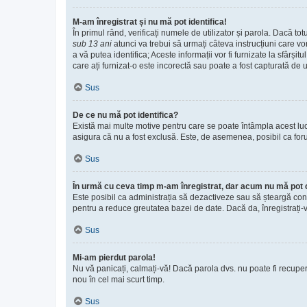
M-am înregistrat și nu mă pot identifica!
În primul rând, verificați numele de utilizator și parola. Dacă to
sub 13 ani
atunci va trebui să urmați câteva instrucțiuni care vo
a vă putea identifica; Aceste informații vor fi furnizate la sfârși
care ați furnizat-o este incorectă sau poate a fost capturată de u
Sus
De ce nu mă pot identifica?
Există mai multe motive pentru care se poate întâmpla acest lucru
asigura că nu a fost exclusă. Este, de asemenea, posibil ca forum
Sus
În urmă cu ceva timp m-am înregistrat, dar acum nu mă pot 
Este posibil ca administrația să dezactiveze sau să șteargă con
pentru a reduce greutatea bazei de date. Dacă da, înregistrați-vă 
Sus
Mi-am pierdut parola!
Nu vă panicați, calmați-vă! Dacă parola dvs. nu poate fi recuper
nou în cel mai scurt timp.
Sus