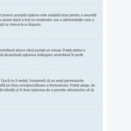
it
(uneori această opțiune este valabilă doar pentru o anumită
. Nu apare dacă a fost un moderator sau o administrație care a
după ce cineva le-a răspuns.
semnătură
atunci când postați un mesaj. Puteți atribui o
 să dezactivați opțiunea
Adăugare semnătură
în profil.
e; Dacă nu îl vedeți, înseamnă că nu aveți permisiunile
flă pe linia corespunzătoare a formularului. Puteți alege, de
nfinită) și în final opțiunea de a permite utilizatorilor să își
.