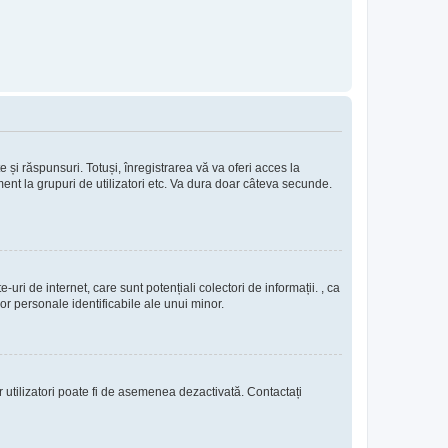
e și răspunsuri. Totuși, înregistrarea vă va oferi acces la
ment la grupuri de utilizatori etc. Va dura doar câteva secunde.
uri de internet, care sunt potențiali colectori de informații. , ca
lor personale identificabile ale unui minor.
or utilizatori poate fi de asemenea dezactivată. Contactați