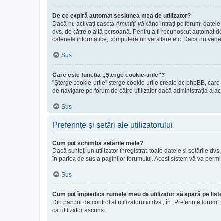
De ce expiră automat sesiunea mea de utilizator?
Dacă nu activați caseta
Amintiți-vă
când intrați pe forum, datele
dvs. de către o altă persoană. Pentru a fi recunoscut automat de
cafenele informatice, computere universitare etc. Dacă nu vede
Sus
Care este funcția „Șterge cookie-urile”?
"Șterge cookie-urile" șterge cookie-urile create de phpBB, care v
de navigare pe forum de către utilizator dacă administrația a ac
Sus
Preferințe și setări ale utilizatorului
Cum pot schimba setările mele?
Dacă sunteți un utilizator înregistrat, toate datele și setările dv
în partea de sus a paginilor forumului. Acest sistem vă va permit
Sus
Cum pot împiedica numele meu de utilizator să apară pe listel
Din panoul de control al utilizatorului dvs., în „Preferințe forum”
ca utilizator ascuns.