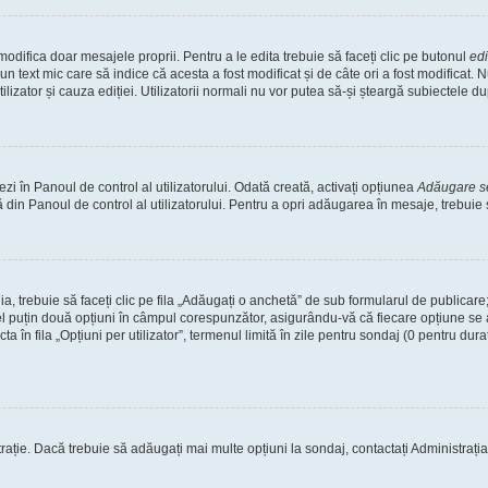
odifica doar mesajele proprii. Pentru a le edita trebuie să faceți clic pe butonul
ed
un text mic care să indice că acesta a fost modificat și de câte ori a fost modificat
tilizator și cauza ediției. Utilizatorii normali nu vor putea să-și șteargă subiectele 
i în Panoul de control al utilizatorului. Odată creată, activați opțiunea
Adăugare 
 din Panoul de control al utilizatorului. Pentru a opri adăugarea în mesaje, trebuie
a, trebuie să faceți clic pe fila „Adăugați o anchetă” de sub formularul de publicar
el puțin două opțiuni în câmpul corespunzător, asigurându-vă că fiecare opțiune se a
în fila „Opțiuni per utilizator”, termenul limită în zile pentru sondaj (0 pentru durată i
trație. Dacă trebuie să adăugați mai multe opțiuni la sondaj, contactați Administrația