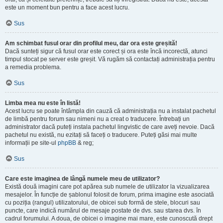
este un moment bun pentru a face acest lucru.
Sus
Am schimbat fusul orar din profilul meu, dar ora este greșită!
Dacă sunteți sigur că fusul orar este corect și ora este încă incorectă, atunci
timpul stocat pe server este greșit. Vă rugăm să contactați administrația pentru
a remedia problema.
Sus
Limba mea nu este în listă!
Acest lucru se poate întâmpla din cauză că administrația nu a instalat pachetul
de limbă pentru forum sau nimeni nu a creat o traducere. Întrebați un
administrator dacă puteți instala pachetul lingvistic de care aveți nevoie. Dacă
pachetul nu există, nu ezitați să faceți o traducere. Puteți găsi mai multe
informații pe site-ul
phpBB
& reg;
Sus
Care este imaginea de lângă numele meu de utilizator?
Există două imagini care pot apărea sub numele de utilizator la vizualizarea
mesajelor. În funcție de șablonul folosit de forum, prima imagine este asociată
cu poziția (rangul) utilizatorului, de obicei sub formă de stele, blocuri sau
puncte, care indică numărul de mesaje postate de dvs. sau starea dvs. în
cadrul forumului. A doua, de obicei o imagine mai mare, este cunoscută drept