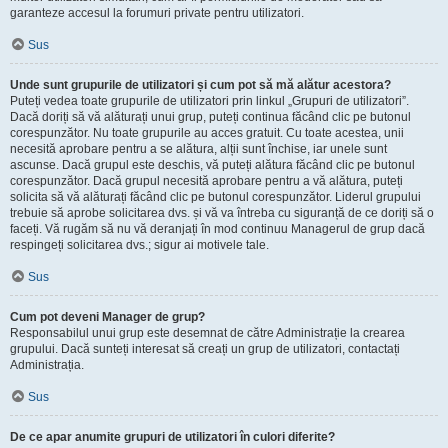
garanteze accesul la forumuri private pentru utilizatori.
Sus
Unde sunt grupurile de utilizatori și cum pot să mă alătur acestora?
Puteți vedea toate grupurile de utilizatori prin linkul „Grupuri de utilizatori”.
Dacă doriți să vă alăturați unui grup, puteți continua făcând clic pe butonul
corespunzător. Nu toate grupurile au acces gratuit. Cu toate acestea, unii
necesită aprobare pentru a se alătura, alții sunt închise, iar unele sunt
ascunse. Dacă grupul este deschis, vă puteți alătura făcând clic pe butonul
corespunzător. Dacă grupul necesită aprobare pentru a vă alătura, puteți
solicita să vă alăturați făcând clic pe butonul corespunzător. Liderul grupului
trebuie să aprobe solicitarea dvs. și vă va întreba cu siguranță de ce doriți să o
faceți. Vă rugăm să nu vă deranjați în mod continuu Managerul de grup dacă
respingeți solicitarea dvs.; sigur ai motivele tale.
Sus
Cum pot deveni Manager de grup?
Responsabilul unui grup este desemnat de către Administrație la crearea
grupului. Dacă sunteți interesat să creați un grup de utilizatori, contactați
Administrația.
Sus
De ce apar anumite grupuri de utilizatori în culori diferite?