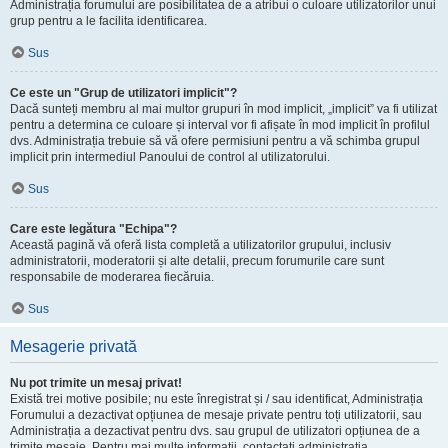
Administrația forumului are posibilitatea de a atribui o culoare utilizatorilor unui
grup pentru a le facilita identificarea.
Sus
Ce este un "Grup de utilizatori implicit"?
Dacă sunteți membru al mai multor grupuri în mod implicit, „implicit” va fi utilizat
pentru a determina ce culoare și interval vor fi afișate în mod implicit în profilul
dvs. Administrația trebuie să vă ofere permisiuni pentru a vă schimba grupul
implicit prin intermediul Panoului de control al utilizatorului.
Sus
Care este legătura "Echipa"?
Această pagină vă oferă lista completă a utilizatorilor grupului, inclusiv
administratorii, moderatorii și alte detalii, precum forumurile care sunt
responsabile de moderarea fiecăruia.
Sus
Mesagerie privată
Nu pot trimite un mesaj privat!
Există trei motive posibile; nu este înregistrat și / sau identificat, Administrația
Forumului a dezactivat opțiunea de mesaje private pentru toți utilizatorii, sau
Administrația a dezactivat pentru dvs. sau grupul de utilizatori opțiunea de a
trimite mesaje. Pentru mai multe informații, contactați administrația.