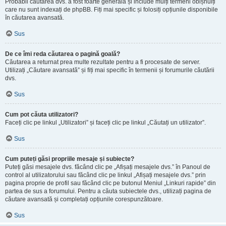
Probabil căutarea dvs. a fost foarte generală și include mulți termeni obișnuiți
care nu sunt indexați de phpBB. Fiți mai specific și folosiți opțiunile disponibile
în căutarea avansată.
Sus
De ce îmi reda căutarea o pagină goală?
Căutarea a returnat prea multe rezultate pentru a fi procesate de server.
Utilizați „Căutare avansată” și fiți mai specific în termenii și forumurile căutării
dvs.
Sus
Cum pot căuta utilizatori?
Faceți clic pe linkul „Utilizatori” și faceți clic pe linkul „Căutați un utilizator”.
Sus
Cum puteți găsi propriile mesaje și subiecte?
Puteți găsi mesajele dvs. făcând clic pe „Afișați mesajele dvs.” în Panoul de
control al utilizatorului sau făcând clic pe linkul „Afișați mesajele dvs.” prin
pagina proprie de profil sau făcând clic pe butonul Meniul „Linkuri rapide” din
partea de sus a forumului. Pentru a căuta subiectele dvs., utilizați pagina de
căutare avansată și completați opțiunile corespunzătoare.
Sus