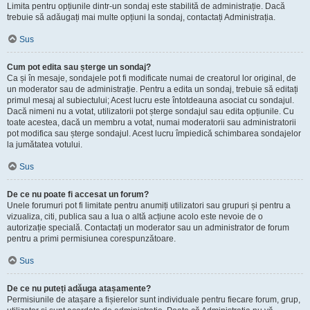
Limita pentru opțiunile dintr-un sondaj este stabilită de administrație. Dacă
trebuie să adăugați mai multe opțiuni la sondaj, contactați Administrația.
Sus
Cum pot edita sau șterge un sondaj?
Ca și în mesaje, sondajele pot fi modificate numai de creatorul lor original, de
un moderator sau de administrație. Pentru a edita un sondaj, trebuie să editați
primul mesaj al subiectului; Acest lucru este întotdeauna asociat cu sondajul.
Dacă nimeni nu a votat, utilizatorii pot șterge sondajul sau edita opțiunile. Cu
toate acestea, dacă un membru a votat, numai moderatorii sau administratorii
pot modifica sau șterge sondajul. Acest lucru împiedică schimbarea sondajelor
la jumătatea votului.
Sus
De ce nu poate fi accesat un forum?
Unele forumuri pot fi limitate pentru anumiți utilizatori sau grupuri și pentru a
vizualiza, citi, publica sau a lua o altă acțiune acolo este nevoie de o
autorizație specială. Contactați un moderator sau un administrator de forum
pentru a primi permisiunea corespunzătoare.
Sus
De ce nu puteți adăuga atașamente?
Permisiunile de atașare a fișierelor sunt individuale pentru fiecare forum, grup,