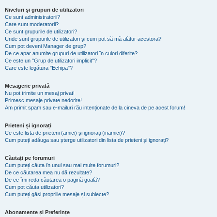
Niveluri și grupuri de utilizatori
Ce sunt administratorii?
Care sunt moderatorii?
Ce sunt grupurile de utilizatori?
Unde sunt grupurile de utilizatori și cum pot să mă alătur acestora?
Cum pot deveni Manager de grup?
De ce apar anumite grupuri de utilizatori în culori diferite?
Ce este un "Grup de utilizatori implicit"?
Care este legătura "Echipa"?
Mesagerie privată
Nu pot trimite un mesaj privat!
Primesc mesaje private nedorite!
Am primit spam sau e-mailuri rău intenționate de la cineva de pe acest forum!
Prieteni și ignorați
Ce este lista de prieteni (amici) și ignorați (inamici)?
Cum puteți adăuga sau șterge utilizatori din lista de prieteni și ignorați?
Căutați pe forumuri
Cum puteți căuta în unul sau mai multe forumuri?
De ce căutarea mea nu dă rezultate?
De ce îmi reda căutarea o pagină goală?
Cum pot căuta utilizatori?
Cum puteți găsi propriile mesaje și subiecte?
Abonamente și Preferințe