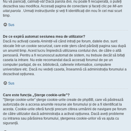
Nu vă panicați, calmați-vă! Dacă parola dvs. nu poate fi recuperată, o puteți
dezactiva sau modifica. Accesați pagina de conectare și faceți clic pe
Mi-am
uitat parola
. Urmați instrucțiunile și veți fi identificați din nou în cel mai scurt
timp.
Sus
De ce expiră automat sesiunea mea de utilizator?
Dacă nu activați caseta
Amintiți-vă
când intrați pe forum, datele dvs. sunt
stocate într-un cookie securizat, care este șters când părăsiți pagina sau după
un anumit timp. Acest lucru împiedică utilizarea contului dvs. de către o altă
persoană. Pentru a fi recunoscut automat de sistem, nu trebuie decât să bifați
caseta la intrare. Nu este recomandat dacă accesați forumul de pe un
computer partajat, de ex. bibliotecă, cafenele informatice, computere
universitare etc. Dacă nu vedeți caseta, înseamnă că administrația forumului a
dezactivat opțiunea.
Sus
Care este funcția „Șterge cookie-urile”?
"Șterge cookie-urile" șterge cookie-urile create de phpBB, care vă păstrează
autorizația de a accesa anumite resurse ale forumului și de a fi identificat la
acesta. Cookie-urile oferă funcții precum citirea urmăririi de navigare pe forum
de către utilizator dacă administrația a activat opțiunea. Dacă aveți probleme
cu intrarea sau părăsirea forumului, ștergerea cookie-urilor vă va ajuta cu
siguranță.