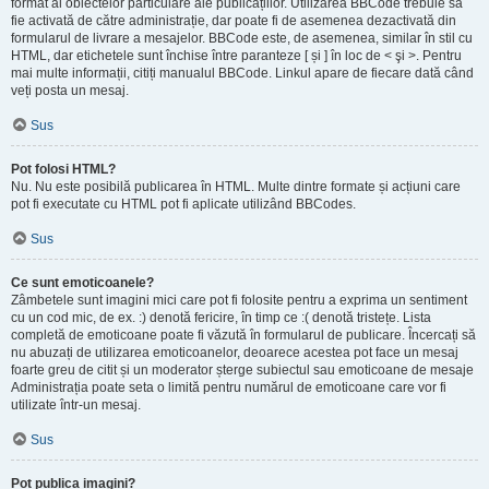
format al obiectelor particulare ale publicațiilor. Utilizarea BBCode trebuie să
fie activată de către administrație, dar poate fi de asemenea dezactivată din
formularul de livrare a mesajelor. BBCode este, de asemenea, similar în stil cu
HTML, dar etichetele sunt închise între paranteze [ și ] în loc de < şi >. Pentru
mai multe informații, citiți manualul BBCode. Linkul apare de fiecare dată când
veți posta un mesaj.
Sus
Pot folosi HTML?
Nu. Nu este posibilă publicarea în HTML. Multe dintre formate și acțiuni care
pot fi executate cu HTML pot fi aplicate utilizând BBCodes.
Sus
Ce sunt emoticoanele?
Zâmbetele sunt imagini mici care pot fi folosite pentru a exprima un sentiment
cu un cod mic, de ex. :) denotă fericire, în timp ce :( denotă tristețe. Lista
completă de emoticoane poate fi văzută în formularul de publicare. Încercați să
nu abuzați de utilizarea emoticoanelor, deoarece acestea pot face un mesaj
foarte greu de citit și un moderator șterge subiectul sau emoticoane de mesaje
Administrația poate seta o limită pentru numărul de emoticoane care vor fi
utilizate într-un mesaj.
Sus
Pot publica imagini?