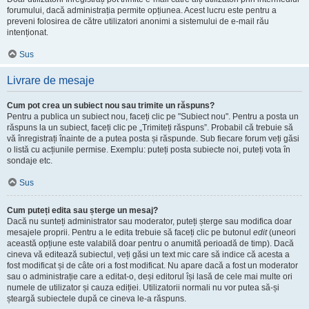
forumului, dacă administrația permite opțiunea. Acest lucru este pentru a
preveni folosirea de către utilizatori anonimi a sistemului de e-mail rău
intenționat.
Sus
Livrare de mesaje
Cum pot crea un subiect nou sau trimite un răspuns?
Pentru a publica un subiect nou, faceți clic pe "Subiect nou". Pentru a posta un
răspuns la un subiect, faceți clic pe „Trimiteți răspuns”. Probabil că trebuie să
vă înregistrați înainte de a putea posta și răspunde. Sub fiecare forum veți găsi
o listă cu acțiunile permise. Exemplu: puteți posta subiecte noi, puteți vota în
sondaje etc.
Sus
Cum puteți edita sau șterge un mesaj?
Dacă nu sunteți administrator sau moderator, puteți șterge sau modifica doar
mesajele proprii. Pentru a le edita trebuie să faceți clic pe butonul
edit
(uneori
această opțiune este valabilă doar pentru o anumită perioadă de timp). Dacă
cineva vă editează subiectul, veți găsi un text mic care să indice că acesta a
fost modificat și de câte ori a fost modificat. Nu apare dacă a fost un moderator
sau o administrație care a editat-o, deși editorul își lasă de cele mai multe ori
numele de utilizator și cauza ediției. Utilizatorii normali nu vor putea să-și
șteargă subiectele după ce cineva le-a răspuns.