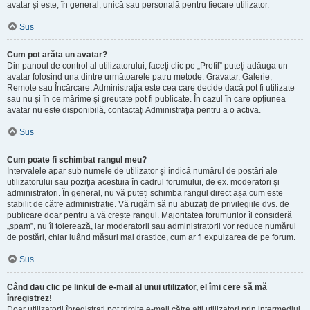
avatar și este, în general, unică sau personală pentru fiecare utilizator.
Sus
Cum pot arăta un avatar?
Din panoul de control al utilizatorului, faceți clic pe „Profil” puteți adăuga un
avatar folosind una dintre următoarele patru metode: Gravatar, Galerie,
Remote sau Încărcare. Administrația este cea care decide dacă pot fi utilizate
sau nu și în ce mărime și greutate pot fi publicate. În cazul în care opțiunea
avatar nu este disponibilă, contactați Administrația pentru a o activa.
Sus
Cum poate fi schimbat rangul meu?
Intervalele apar sub numele de utilizator și indică numărul de postări ale
utilizatorului sau poziția acestuia în cadrul forumului, de ex. moderatori și
administratori. În general, nu vă puteți schimba rangul direct așa cum este
stabilit de către administrație. Vă rugăm să nu abuzați de privilegiile dvs. de
publicare doar pentru a vă crește rangul. Majoritatea forumurilor îl consideră
„spam”, nu îl tolerează, iar moderatorii sau administratorii vor reduce numărul
de postări, chiar luând măsuri mai drastice, cum ar fi expulzarea de pe forum.
Sus
Când dau clic pe linkul de e-mail al unui utilizator, el îmi cere să mă
înregistrez!
Doar utilizatorii înregistrați pot trimite e-mail către alți utilizatori prin intermediul