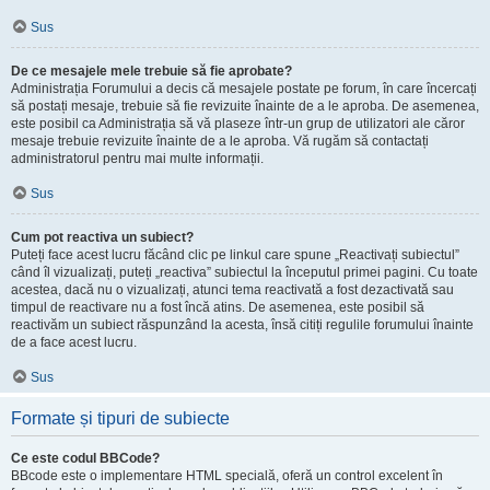
Sus
De ce mesajele mele trebuie să fie aprobate?
Administrația Forumului a decis că mesajele postate pe forum, în care încercați
să postați mesaje, trebuie să fie revizuite înainte de a le aproba. De asemenea,
este posibil ca Administrația să vă plaseze într-un grup de utilizatori ale căror
mesaje trebuie revizuite înainte de a le aproba. Vă rugăm să contactați
administratorul pentru mai multe informații.
Sus
Cum pot reactiva un subiect?
Puteți face acest lucru făcând clic pe linkul care spune „Reactivați subiectul”
când îl vizualizați, puteți „reactiva” subiectul la începutul primei pagini. Cu toate
acestea, dacă nu o vizualizați, atunci tema reactivată a fost dezactivată sau
timpul de reactivare nu a fost încă atins. De asemenea, este posibil să
reactivăm un subiect răspunzând la acesta, însă citiți regulile forumului înainte
de a face acest lucru.
Sus
Formate și tipuri de subiecte
Ce este codul BBCode?
BBcode este o implementare HTML specială, oferă un control excelent în