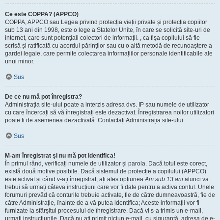
Ce este COPPA? (APPCO)
COPPA, APPCO sau Legea privind protecția vieții private și protecția copiilor
sub 13 ani din 1998, este o lege a Statelor Unite, în care se solicită site-uri de
internet, care sunt potențiali colectori de informații. , ca fișa copilului să fie
scrisă și ratificată cu acordul părinților sau cu o altă metodă de recunoaștere a
gardei legale, care permite colectarea informațiilor personale identificabile ale
unui minor.
Sus
De ce nu mă pot înregistra?
Administrația site-ului poate a interzis adresa dvs. IP sau numele de utilizator
cu care încercați să vă înregistrați este dezactivat. Înregistrarea noilor utilizatori
poate fi de asemenea dezactivată. Contactați Administrația site-ului.
Sus
M-am înregistrat și nu mă pot identifica!
În primul rând, verificați numele de utilizator și parola. Dacă totul este corect,
există două motive posibile. Dacă sistemul de protecție a copilului (APPCO)
este activat și când v-ați înregistrat, ați ales opțiunea
Am sub 13 ani
atunci va
trebui să urmați câteva instrucțiuni care vor fi date pentru a activa contul. Unele
forumuri prevăd că conturile trebuie activate, fie de către dumneavoastră, fie de
către Administrație, înainte de a vă putea identifica; Aceste informații vor fi
furnizate la sfârșitul procesului de înregistrare. Dacă vi s-a trimis un e-mail,
urmați instrucțiunile. Dacă nu ați primit niciun e-mail, cu siguranță, adresa de e-