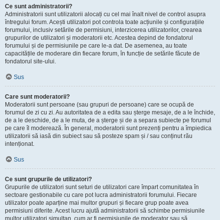
Ce sunt administratorii?
Administratorii sunt utilizatorii alocați cu cel mai înalt nivel de control asupra
întregului forum. Acești utilizatori pot controla toate acțiunile și configurațiile
forumului, inclusiv setările de permisiuni, interzicerea utilizatorilor, crearea
grupurilor de utilizatori și moderatorii etc. Acestea depind de fondatorul
forumului și de permisiunile pe care le-a dat. De asemenea, au toate
capacitățile de moderare din fiecare forum, în funcție de setările făcute de
fondatorul site-ului.
Sus
Care sunt moderatorii?
Moderatorii sunt persoane (sau grupuri de persoane) care se ocupă de
forumul de zi cu zi. Au autoritatea de a edita sau șterge mesaje, de a le închide,
de a le deschide, de a le muta, de a șterge și de a separa subiecte pe forumul
pe care îl moderează. În general, moderatorii sunt prezenți pentru a împiedica
utilizatorii să iasă din subiect sau să posteze spam și / sau conținut rău
intenționat.
Sus
Ce sunt grupurile de utilizatori?
Grupurile de utilizatori sunt seturi de utilizatori care împart comunitatea în
sectoare gestionabile cu care pot lucra administratorii forumului. Fiecare
utilizator poate aparține mai multor grupuri și fiecare grup poate avea
permisiuni diferite. Acest lucru ajută administratorii să schimbe permisiunile
multor utilizatori simultan, cum ar fi permisiunile de moderator sau să