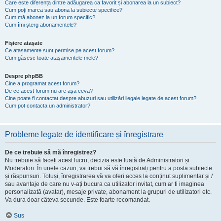
Care este diferența dintre adăugarea ca favorit și abonarea la un subiect?
Cum poți marca sau abona la subiecte specifice?
Cum mă abonez la un forum specific?
Cum îmi șterg abonamentele?
Fișiere atașate
Ce atașamente sunt permise pe acest forum?
Cum găsesc toate atașamentele mele?
Despre phpBB
Cine a programat acest forum?
De ce acest forum nu are așa ceva?
Cine poate fi contactat despre abuzuri sau utilizări ilegale legate de acest forum?
Cum pot contacta un administrator?
Probleme legate de identificare și înregistrare
De ce trebuie să mă înregistrez?
Nu trebuie să faceți acest lucru, decizia este luată de Administratori și
Moderatori. În unele cazuri, va trebui să vă înregistrați pentru a posta subiecte
și răspunsuri. Totuși, înregistrarea vă va oferi acces la conținut suplimentar și /
sau avantaje de care nu v-ați bucura ca utilizator invitat, cum ar fi imaginea
personalizată (avatar), mesaje private, abonament la grupuri de utilizatori etc.
Va dura doar câteva secunde. Este foarte recomandat.
Sus