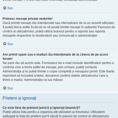
Sus
Primesc mesaje private nedorite!
Dacă primiți mesaje rău intenționate sau ofensatoare de la un anumit utilizator,
îl puteți bloca astfel încât să nu vă poată trimite mesaje în opțiunile Panoului de
control al utilizatorului, puteți utiliza butonul pentru a raporta sau raporta
mesajele respective la moderatorii sau comunicați-o administrației.
Sus
Am primit spam sau e-mailuri rău intenționate de la cineva de pe acest
forum!
Ne pare rău să auzim asta. Formularul de e-mail include identificatori pentru a
controla cine a trimis astfel de mesaje, prin urmare, puteți contacta
Administrația și le puteți trimite o copie completă a mesajului primit. Este foarte
important să includeți antetul, deoarece conține datele utilizatorului care a
trimis e-mailul. Administrația va lua măsuri.
Sus
Prieteni și ignorați
Ce este lista de prieteni (amici) și ignorați (inamici)?
Puteți utiliza lista pentru a organiza alți utilizatori ai forumului. Utilizatorii
adăugați la lista de prieteni pot fi văzuți în panoul de control al utilizatorului