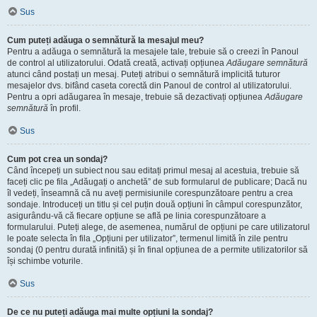
Sus
Cum puteți adăuga o semnătură la mesajul meu?
Pentru a adăuga o semnătură la mesajele tale, trebuie să o creezi în Panoul
de control al utilizatorului. Odată creată, activați opțiunea
Adăugare semnătură
atunci când postați un mesaj. Puteți atribui o semnătură implicită tuturor
mesajelor dvs. bifând caseta corectă din Panoul de control al utilizatorului.
Pentru a opri adăugarea în mesaje, trebuie să dezactivați opțiunea
Adăugare
semnătură
în profil.
Sus
Cum pot crea un sondaj?
Când începeți un subiect nou sau editați primul mesaj al acestuia, trebuie să
faceți clic pe fila „Adăugați o anchetă” de sub formularul de publicare; Dacă nu
îl vedeți, înseamnă că nu aveți permisiunile corespunzătoare pentru a crea
sondaje. Introduceți un titlu și cel puțin două opțiuni în câmpul corespunzător,
asigurându-vă că fiecare opțiune se află pe linia corespunzătoare a
formularului. Puteți alege, de asemenea, numărul de opțiuni pe care utilizatorul
le poate selecta în fila „Opțiuni per utilizator”, termenul limită în zile pentru
sondaj (0 pentru durată infinită) și în final opțiunea de a permite utilizatorilor să
își schimbe voturile.
Sus
De ce nu puteți adăuga mai multe opțiuni la sondaj?