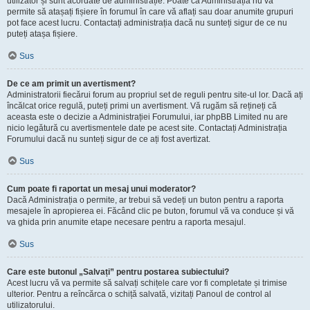
utilizator și sunt acordate de administrație. Poate că Administrația nu vă
permite să atașați fișiere în forumul în care vă aflați sau doar anumite grupuri
pot face acest lucru. Contactați administrația dacă nu sunteți sigur de ce nu
puteți atașa fișiere.
Sus
De ce am primit un avertisment?
Administratorii fiecărui forum au propriul set de reguli pentru site-ul lor. Dacă ați
încălcat orice regulă, puteți primi un avertisment. Vă rugăm să rețineți că
aceasta este o decizie a Administrației Forumului, iar phpBB Limited nu are
nicio legătură cu avertismentele date pe acest site. Contactați Administrația
Forumului dacă nu sunteți sigur de ce ați fost avertizat.
Sus
Cum poate fi raportat un mesaj unui moderator?
Dacă Administrația o permite, ar trebui să vedeți un buton pentru a raporta
mesajele în apropierea ei. Făcând clic pe buton, forumul vă va conduce și vă
va ghida prin anumite etape necesare pentru a raporta mesajul.
Sus
Care este butonul „Salvați” pentru postarea subiectului?
Acest lucru vă va permite să salvați schițele care vor fi completate și trimise
ulterior. Pentru a reîncărca o schiță salvată, vizitați Panoul de control al
utilizatorului.