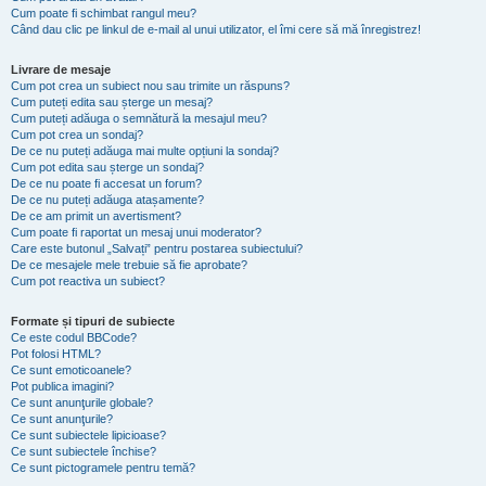
Cum poate fi schimbat rangul meu?
Când dau clic pe linkul de e-mail al unui utilizator, el îmi cere să mă înregistrez!
Livrare de mesaje
Cum pot crea un subiect nou sau trimite un răspuns?
Cum puteți edita sau șterge un mesaj?
Cum puteți adăuga o semnătură la mesajul meu?
Cum pot crea un sondaj?
De ce nu puteți adăuga mai multe opțiuni la sondaj?
Cum pot edita sau șterge un sondaj?
De ce nu poate fi accesat un forum?
De ce nu puteți adăuga atașamente?
De ce am primit un avertisment?
Cum poate fi raportat un mesaj unui moderator?
Care este butonul „Salvați” pentru postarea subiectului?
De ce mesajele mele trebuie să fie aprobate?
Cum pot reactiva un subiect?
Formate și tipuri de subiecte
Ce este codul BBCode?
Pot folosi HTML?
Ce sunt emoticoanele?
Pot publica imagini?
Ce sunt anunţurile globale?
Ce sunt anunţurile?
Ce sunt subiectele lipicioase?
Ce sunt subiectele închise?
Ce sunt pictogramele pentru temă?