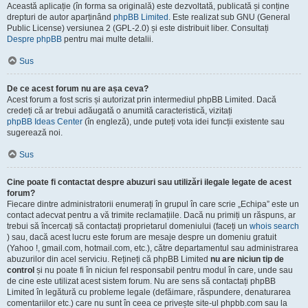
Această aplicație (în forma sa originală) este dezvoltată, publicată și conține
drepturi de autor aparținând
phpBB Limited
. Este realizat sub GNU (General
Public License) versiunea 2 (GPL-2.0) și este distribuit liber. Consultați
Despre phpBB
pentru mai multe detalii.
Sus
De ce acest forum nu are așa ceva?
Acest forum a fost scris și autorizat prin intermediul phpBB Limited. Dacă
credeți că ar trebui adăugată o anumită caracteristică, vizitați
phpBB Ideas Center
(în engleză), unde puteți vota idei funcții existente sau
sugerează noi.
Sus
Cine poate fi contactat despre abuzuri sau utilizări ilegale legate de acest
forum?
Fiecare dintre administratorii enumerați în grupul în care scrie „Echipa” este un
contact adecvat pentru a vă trimite reclamațiile. Dacă nu primiți un răspuns, ar
trebui să încercați să contactați proprietarul domeniului (faceți un
whois search
) sau, dacă acest lucru este forum are mesaje despre un domeniu gratuit
(Yahoo !, gmail.com, hotmail.com, etc.), către departamentul sau administrarea
abuzurilor din acel serviciu. Rețineți că phpBB Limited
nu are niciun tip de
control
și nu poate fi în niciun fel responsabil pentru modul în care, unde sau
de cine este utilizat acest sistem forum. Nu are sens să contactați phpBB
Limited în legătură cu probleme legale (defăimare, răspundere, denaturarea
comentariilor etc.) care nu sunt în ceea ce privește site-ul phpbb.com sau la