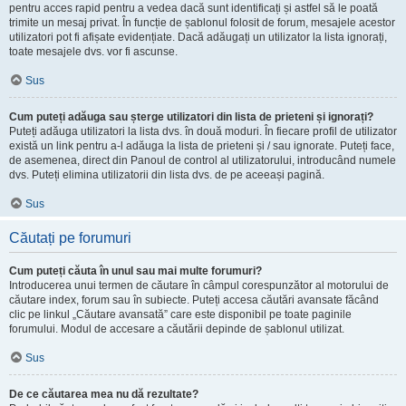
pentru acces rapid pentru a vedea dacă sunt identificați și astfel să le poată
trimite un mesaj privat. În funcție de șablonul folosit de forum, mesajele acestor
utilizatori pot fi afișate evidențiate. Dacă adăugați un utilizator la lista ignorați,
toate mesajele dvs. vor fi ascunse.
Sus
Cum puteți adăuga sau șterge utilizatori din lista de prieteni și ignorați?
Puteți adăuga utilizatori la lista dvs. în două moduri. În fiecare profil de utilizator
există un link pentru a-l adăuga la lista de prieteni și / sau ignorate. Puteți face,
de asemenea, direct din Panoul de control al utilizatorului, introducând numele
dvs. Puteți elimina utilizatorii din lista dvs. de pe aceeași pagină.
Sus
Căutați pe forumuri
Cum puteți căuta în unul sau mai multe forumuri?
Introducerea unui termen de căutare în câmpul corespunzător al motorului de
căutare index, forum sau în subiecte. Puteți accesa căutări avansate făcând
clic pe linkul „Căutare avansată” care este disponibil pe toate paginile
forumului. Modul de accesare a căutării depinde de șablonul utilizat.
Sus
De ce căutarea mea nu dă rezultate?