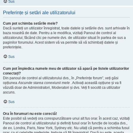
Sus
Preferințe și setări ale utilizatorului
Cum pot schimba setările mele?
Dacă sunteți un utilizator înregistrat, toate datele și setările dvs. sunt arhivate în
baza noastră de date. Pentru a le modifica, vizitați Panoul de control al
utilizatorului; făcând clic pe numele dvs. de utilizator situat în partea de sus a
paginilor forumului. Acest sistem vă va permite să vă schimbați datele și
preferințele.
Sus
Cum pot împiedica numele meu de utilizator să apară pe listele utilizatorilor
conectați?
Din panoul de control al utilizatorului dvs., în „Preferințe forum”, veți găsi
opțiunea
Ascunde starea conexiunii mele
. Activați această opțiune și va fi
văzută doar de Administratori, Moderatori și dvs. Veți fi socotit ca utilizator
ascuns.
Sus
Ora în forumuri nu este corectă!
Este posibil să vedeți ora corespunzătoare unui alt fus orar. În acest caz, vizitați
Panoul de control al utilizatorului și definiți fusul orar în funcție de locația dvs.,
de ex. Londra, Paris, New York, Sydney etc. Nu uitați că pentru a schimba fusul
orar, ca și celelalte preferințe, trebuie să fiți înregistrat. Dacă nu este, acesta