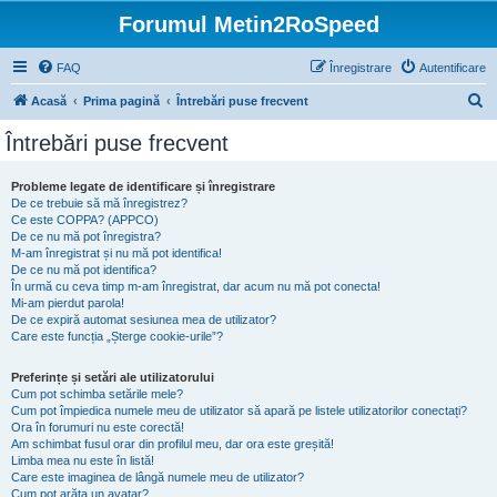
Forumul Metin2RoSpeed
FAQ
Înregistrare
Autentificare
C
Acasă
Prima pagină
Întrebări puse frecvent
ă
Întrebări puse frecvent
u
t
Probleme legate de identificare și înregistrare
De ce trebuie să mă înregistrez?
a
Ce este COPPA? (APPCO)
r
De ce nu mă pot înregistra?
M-am înregistrat și nu mă pot identifica!
e
De ce nu mă pot identifica?
În urmă cu ceva timp m-am înregistrat, dar acum nu mă pot conecta!
Mi-am pierdut parola!
De ce expiră automat sesiunea mea de utilizator?
Care este funcția „Șterge cookie-urile”?
Preferințe și setări ale utilizatorului
Cum pot schimba setările mele?
Cum pot împiedica numele meu de utilizator să apară pe listele utilizatorilor conectați?
Ora în forumuri nu este corectă!
Am schimbat fusul orar din profilul meu, dar ora este greșită!
Limba mea nu este în listă!
Care este imaginea de lângă numele meu de utilizator?
Cum pot arăta un avatar?