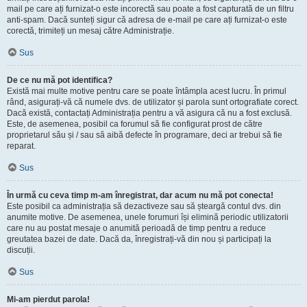
mail pe care ați furnizat-o este incorectă sau poate a fost capturată de un filtru
anti-spam. Dacă sunteți sigur că adresa de e-mail pe care ați furnizat-o este
corectă, trimiteți un mesaj către Administrație.
Sus
De ce nu mă pot identifica?
Există mai multe motive pentru care se poate întâmpla acest lucru. În primul
rând, asigurați-vă că numele dvs. de utilizator și parola sunt ortografiate corect.
Dacă există, contactați Administrația pentru a vă asigura că nu a fost exclusă.
Este, de asemenea, posibil ca forumul să fie configurat prost de către
proprietarul său și / sau să aibă defecte în programare, deci ar trebui să fie
reparat.
Sus
În urmă cu ceva timp m-am înregistrat, dar acum nu mă pot conecta!
Este posibil ca administrația să dezactiveze sau să șteargă contul dvs. din
anumite motive. De asemenea, unele forumuri își elimină periodic utilizatorii
care nu au postat mesaje o anumită perioadă de timp pentru a reduce
greutatea bazei de date. Dacă da, înregistrați-vă din nou și participați la
discuții.
Sus
Mi-am pierdut parola!