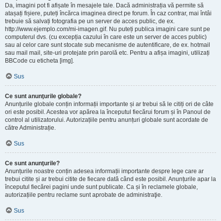
Da, imagini pot fi afișate în mesajele tale. Dacă administrația vă permite să
atașați fișiere, puteți încărca imaginea direct pe forum. În caz contrar, mai întâi
trebuie să salvați fotografia pe un server de acces public, de ex.
http://www.ejemplo.com/mi-imagen.gif. Nu puteți publica imagini care sunt pe
computerul dvs. (cu excepția cazului în care este un server de acces public)
sau al celor care sunt stocate sub mecanisme de autentificare, de ex. hotmail
sau mail mail, site-uri protejate prin parolă etc. Pentru a afișa imagini, utilizați
BBCode cu eticheta [img].
Sus
Ce sunt anunţurile globale?
Anunțurile globale conțin informații importante și ar trebui să le citiți ori de câte
ori este posibil. Acestea vor apărea la începutul fiecărui forum și în Panoul de
control al utilizatorului. Autorizațiile pentru anunțuri globale sunt acordate de
către Administrație.
Sus
Ce sunt anunţurile?
Anunțurile noastre conțin adesea informații importante despre lege care ar
trebui citite și ar trebui citite de fiecare dată când este posibil. Anunțurile apar la
începutul fiecărei pagini unde sunt publicate. Ca și în reclamele globale,
autorizațiile pentru reclame sunt aprobate de administraţie.
Sus