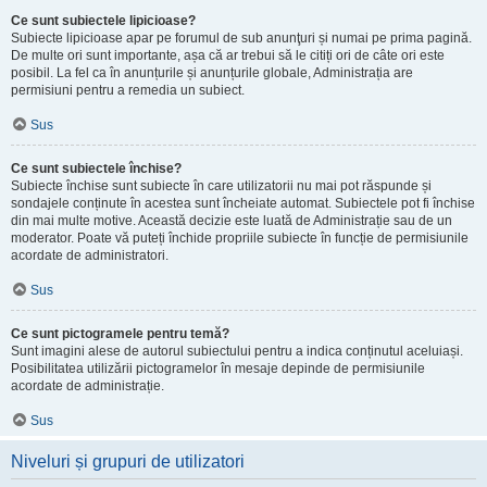
Ce sunt subiectele lipicioase?
Subiecte lipicioase apar pe forumul de sub anunţuri și numai pe prima pagină.
De multe ori sunt importante, așa că ar trebui să le citiți ori de câte ori este
posibil. La fel ca în anunțurile și anunțurile globale, Administrația are
permisiuni pentru a remedia un subiect.
Sus
Ce sunt subiectele închise?
Subiecte închise sunt subiecte în care utilizatorii nu mai pot răspunde și
sondajele conținute în acestea sunt încheiate automat. Subiectele pot fi închise
din mai multe motive. Această decizie este luată de Administrație sau de un
moderator. Poate vă puteți închide propriile subiecte în funcție de permisiunile
acordate de administratori.
Sus
Ce sunt pictogramele pentru temă?
Sunt imagini alese de autorul subiectului pentru a indica conținutul aceluiași.
Posibilitatea utilizării pictogramelor în mesaje depinde de permisiunile
acordate de administrație.
Sus
Niveluri și grupuri de utilizatori