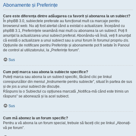
Abonamente și Preferințe
Care este diferența dintre adăugarea ca favorit și abonarea la un subiect?
În phpBB 3.0, subiectele preferate au funcționat mult ca marcaje pentru
browserul web. Nu ați fost alertat când a existat o actualizare. Începând cu
phpBB 3.1, Preferințele seamănă mai mult cu abonarea la un subiect. Poți fi
anunțat la actualizarea unui subiect preferat. Abonându-vă însă, veți fi anunțat
că există o actualizare a unui subiect sau a unui forum în forumul propriu-zis.
Opțiunile de notificare pentru Preferințe și abonamente pot fi setate în Panoul
de control al utilizatorului, la „Preferințe forum”.
Sus
Cum poți marca sau abona la subiecte specifice?
Puteți marca sau abona la un subiect specific, făcând clic pe linkul
corespunzător din meniul „Instrumente pentru subiecte”, situat în partea de sus
și de jos a unui subiect de discuție.
Răspuns la o Subiectul cu opțiunea marcată „Notifica-mă când este trimis un
răspuns” se abonează și la acel subiect.
Sus
Cum mă abonez la un forum specific?
Pentru a vă abona la un forum special, trebuie să faceți clic pe linkul „Abonați-
vă pe forum”.