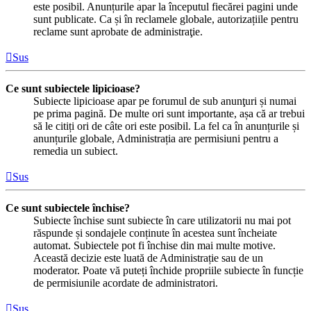
este posibil. Anunțurile apar la începutul fiecărei pagini unde
sunt publicate. Ca și în reclamele globale, autorizațiile pentru
reclame sunt aprobate de administraţie.
Sus
Ce sunt subiectele lipicioase?
Subiecte lipicioase apar pe forumul de sub anunţuri și numai
pe prima pagină. De multe ori sunt importante, așa că ar trebui
să le citiți ori de câte ori este posibil. La fel ca în anunțurile și
anunțurile globale, Administrația are permisiuni pentru a
remedia un subiect.
Sus
Ce sunt subiectele închise?
Subiecte închise sunt subiecte în care utilizatorii nu mai pot
răspunde și sondajele conținute în acestea sunt încheiate
automat. Subiectele pot fi închise din mai multe motive.
Această decizie este luată de Administrație sau de un
moderator. Poate vă puteți închide propriile subiecte în funcție
de permisiunile acordate de administratori.
Sus