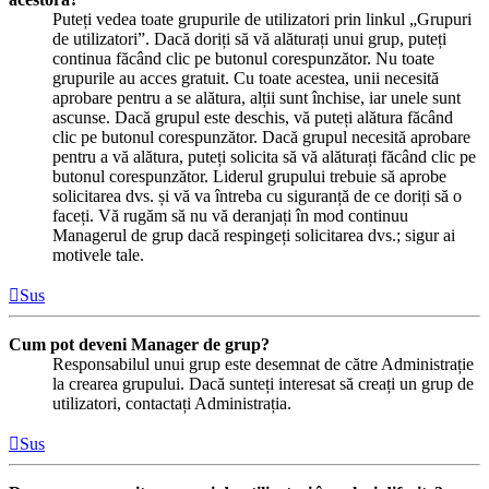
Puteți vedea toate grupurile de utilizatori prin linkul „Grupuri
de utilizatori”. Dacă doriți să vă alăturați unui grup, puteți
continua făcând clic pe butonul corespunzător. Nu toate
grupurile au acces gratuit. Cu toate acestea, unii necesită
aprobare pentru a se alătura, alții sunt închise, iar unele sunt
ascunse. Dacă grupul este deschis, vă puteți alătura făcând
clic pe butonul corespunzător. Dacă grupul necesită aprobare
pentru a vă alătura, puteți solicita să vă alăturați făcând clic pe
butonul corespunzător. Liderul grupului trebuie să aprobe
solicitarea dvs. și vă va întreba cu siguranță de ce doriți să o
faceți. Vă rugăm să nu vă deranjați în mod continuu
Managerul de grup dacă respingeți solicitarea dvs.; sigur ai
motivele tale.
Sus
Cum pot deveni Manager de grup?
Responsabilul unui grup este desemnat de către Administrație
la crearea grupului. Dacă sunteți interesat să creați un grup de
utilizatori, contactați Administrația.
Sus