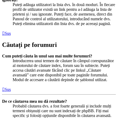
Puteți adăuga utilizatori la lista dvs. în două moduri. În fiecare
profil de utilizator există un link pentru a-l adăuga la lista de
prieteni și / sau ignorate. Puteți face, de asemenea, direct din
Panoul de control al utilizatorului, introducând numele dvs.
Puteți elimina utilizatorii din lista dvs. de pe aceeași pagină.
Sus
Căutați pe forumuri
Cum puteți căuta în unul sau mai multe forumuri?
Introducerea unui termen de căutare în câmpul corespunzător
al motorului de căutare index, forum sau în subiecte. Puteți
accesa căutări avansate făcând clic pe linkul „Căutare
avansată” care este disponibil pe toate paginile forumului.
Modul de accesare a căutării depinde de șablonul utilizat.
Sus
De ce căutarea mea nu dă rezultate?
Probabil căutarea dvs. a fost foarte generală și include mulți
termeni obișnuiți care nu sunt indexați de phpBB. Fiți mai
specific și folosiți opțiunile disponibile în căutarea avansată.