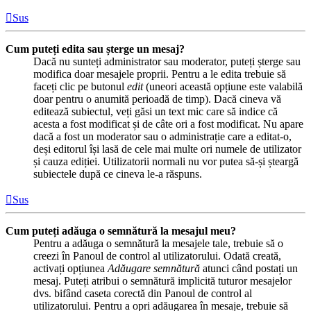
Sus
Cum puteți edita sau șterge un mesaj?
Dacă nu sunteți administrator sau moderator, puteți șterge sau
modifica doar mesajele proprii. Pentru a le edita trebuie să
faceți clic pe butonul
edit
(uneori această opțiune este valabilă
doar pentru o anumită perioadă de timp). Dacă cineva vă
editează subiectul, veți găsi un text mic care să indice că
acesta a fost modificat și de câte ori a fost modificat. Nu apare
dacă a fost un moderator sau o administrație care a editat-o,
deși editorul își lasă de cele mai multe ori numele de utilizator
și cauza ediției. Utilizatorii normali nu vor putea să-și șteargă
subiectele după ce cineva le-a răspuns.
Sus
Cum puteți adăuga o semnătură la mesajul meu?
Pentru a adăuga o semnătură la mesajele tale, trebuie să o
creezi în Panoul de control al utilizatorului. Odată creată,
activați opțiunea
Adăugare semnătură
atunci când postați un
mesaj. Puteți atribui o semnătură implicită tuturor mesajelor
dvs. bifând caseta corectă din Panoul de control al
utilizatorului. Pentru a opri adăugarea în mesaje, trebuie să