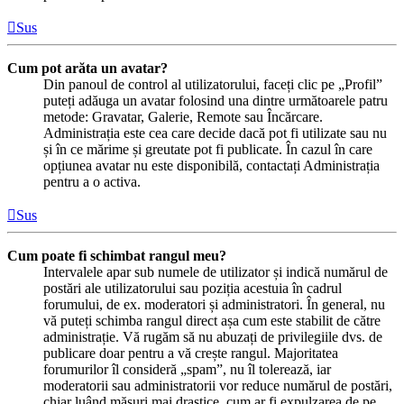
Sus
Cum pot arăta un avatar?
Din panoul de control al utilizatorului, faceți clic pe „Profil”
puteți adăuga un avatar folosind una dintre următoarele patru
metode: Gravatar, Galerie, Remote sau Încărcare.
Administrația este cea care decide dacă pot fi utilizate sau nu
și în ce mărime și greutate pot fi publicate. În cazul în care
opțiunea avatar nu este disponibilă, contactați Administrația
pentru a o activa.
Sus
Cum poate fi schimbat rangul meu?
Intervalele apar sub numele de utilizator și indică numărul de
postări ale utilizatorului sau poziția acestuia în cadrul
forumului, de ex. moderatori și administratori. În general, nu
vă puteți schimba rangul direct așa cum este stabilit de către
administrație. Vă rugăm să nu abuzați de privilegiile dvs. de
publicare doar pentru a vă crește rangul. Majoritatea
forumurilor îl consideră „spam”, nu îl tolerează, iar
moderatorii sau administratorii vor reduce numărul de postări,
chiar luând măsuri mai drastice, cum ar fi expulzarea de pe