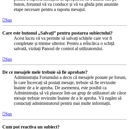
buton, forumul vă va conduce și vă va ghida prin anumite
etape necesare pentru a raporta mesajul.
Sus
Care este butonul „Salvați” pentru postarea subiectului?
Acest lucru vă va permite să salvați schițele care vor fi
completate și trimise ulterior. Pentru a reîncărca o schiță
salvată, vizitați Panoul de control al utilizatorului.
Sus
De ce mesajele mele trebuie să fie aprobate?
Administrația Forumului a decis că mesajele postate pe forum,
în care încercați să postați mesaje, trebuie să fie revizuite
înainte de a le aproba. De asemenea, este posibil ca
Administrația să vă plaseze într-un grup de utilizatori ale căror
mesaje trebuie revizuite înainte de a le aproba. Vă rugăm să
contactați administratorul pentru mai multe informații.
Sus
Cum pot reactiva un subiect?