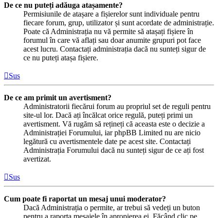
De ce nu puteți adăuga atașamente?
Permisiunile de atașare a fișierelor sunt individuale pentru
fiecare forum, grup, utilizator și sunt acordate de administrație.
Poate că Administrația nu vă permite să atașați fișiere în
forumul în care vă aflați sau doar anumite grupuri pot face
acest lucru. Contactați administrația dacă nu sunteți sigur de
ce nu puteți atașa fișiere.
Sus
De ce am primit un avertisment?
Administratorii fiecărui forum au propriul set de reguli pentru
site-ul lor. Dacă ați încălcat orice regulă, puteți primi un
avertisment. Vă rugăm să rețineți că aceasta este o decizie a
Administrației Forumului, iar phpBB Limited nu are nicio
legătură cu avertismentele date pe acest site. Contactați
Administrația Forumului dacă nu sunteți sigur de ce ați fost
avertizat.
Sus
Cum poate fi raportat un mesaj unui moderator?
Dacă Administrația o permite, ar trebui să vedeți un buton
pentru a raporta mesajele în apropierea ei. Făcând clic pe