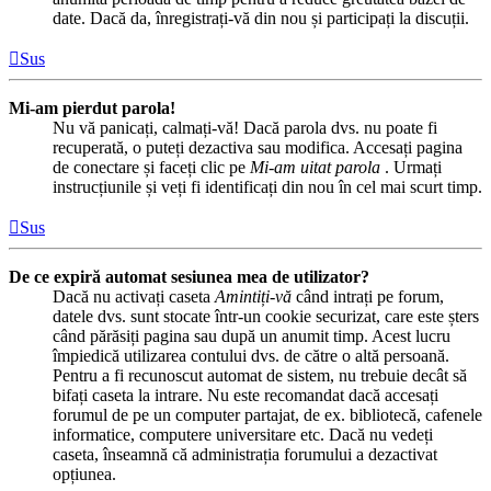
date. Dacă da, înregistrați-vă din nou și participați la discuții.
Sus
Mi-am pierdut parola!
Nu vă panicați, calmați-vă! Dacă parola dvs. nu poate fi
recuperată, o puteți dezactiva sau modifica. Accesați pagina
de conectare și faceți clic pe
Mi-am uitat parola
. Urmați
instrucțiunile și veți fi identificați din nou în cel mai scurt timp.
Sus
De ce expiră automat sesiunea mea de utilizator?
Dacă nu activați caseta
Amintiți-vă
când intrați pe forum,
datele dvs. sunt stocate într-un cookie securizat, care este șters
când părăsiți pagina sau după un anumit timp. Acest lucru
împiedică utilizarea contului dvs. de către o altă persoană.
Pentru a fi recunoscut automat de sistem, nu trebuie decât să
bifați caseta la intrare. Nu este recomandat dacă accesați
forumul de pe un computer partajat, de ex. bibliotecă, cafenele
informatice, computere universitare etc. Dacă nu vedeți
caseta, înseamnă că administrația forumului a dezactivat
opțiunea.