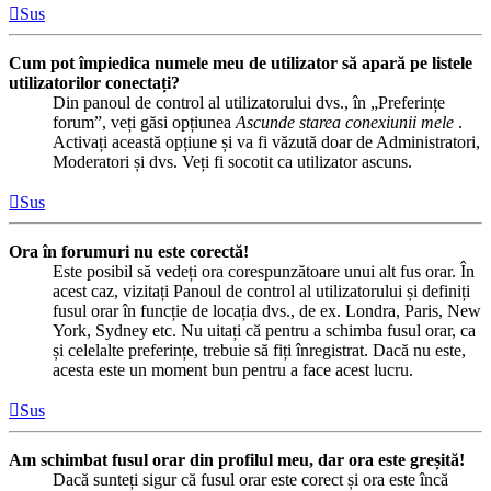
Sus
Cum pot împiedica numele meu de utilizator să apară pe listele
utilizatorilor conectați?
Din panoul de control al utilizatorului dvs., în „Preferințe
forum”, veți găsi opțiunea
Ascunde starea conexiunii mele
.
Activați această opțiune și va fi văzută doar de Administratori,
Moderatori și dvs. Veți fi socotit ca utilizator ascuns.
Sus
Ora în forumuri nu este corectă!
Este posibil să vedeți ora corespunzătoare unui alt fus orar. În
acest caz, vizitați Panoul de control al utilizatorului și definiți
fusul orar în funcție de locația dvs., de ex. Londra, Paris, New
York, Sydney etc. Nu uitați că pentru a schimba fusul orar, ca
și celelalte preferințe, trebuie să fiți înregistrat. Dacă nu este,
acesta este un moment bun pentru a face acest lucru.
Sus
Am schimbat fusul orar din profilul meu, dar ora este greșită!
Dacă sunteți sigur că fusul orar este corect și ora este încă