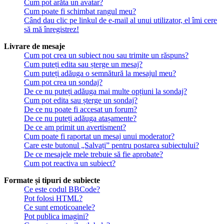
Cum pot arăta un avatar?
Cum poate fi schimbat rangul meu?
Când dau clic pe linkul de e-mail al unui utilizator, el îmi cere
să mă înregistrez!
Livrare de mesaje
Cum pot crea un subiect nou sau trimite un răspuns?
Cum puteți edita sau șterge un mesaj?
Cum puteți adăuga o semnătură la mesajul meu?
Cum pot crea un sondaj?
De ce nu puteți adăuga mai multe opțiuni la sondaj?
Cum pot edita sau șterge un sondaj?
De ce nu poate fi accesat un forum?
De ce nu puteți adăuga atașamente?
De ce am primit un avertisment?
Cum poate fi raportat un mesaj unui moderator?
Care este butonul „Salvați” pentru postarea subiectului?
De ce mesajele mele trebuie să fie aprobate?
Cum pot reactiva un subiect?
Formate și tipuri de subiecte
Ce este codul BBCode?
Pot folosi HTML?
Ce sunt emoticoanele?
Pot publica imagini?