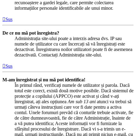
recunoaștere a gardei legale, care permite colectarea
informațiilor personale identificabile ale unui minor.
Sus
De ce nu mă pot înregistra?
Administrația site-ului poate a interzis adresa dvs. IP sau
numele de utilizator cu care încercați să vă înregistrați este
dezactivat. Înregistrarea noilor utilizatori poate fi de asemenea
dezactivată. Contactați Administrația site-ului.
Sus
M-am înregistrat și nu mă pot identifica!
În primul rând, verificați numele de utilizator și parola. Dacă
totul este corect, există două motive posibile. Dacă sistemul de
protecție a copilului (APPCO) este activat și când v-ați
înregistrat, ați ales opțiunea
Am sub 13 ani
atunci va trebui să
urmați câteva instrucțiuni care vor fi date pentru a activa
contul. Unele forumuri prevăd că conturile trebuie activate, fie
de către dumneavoastră, fie de către Administrație, înainte de
a vă putea identifica; Aceste informații vor fi furnizate la
sfârșitul procesului de înregistrare. Dacă vi s-a trimis un e-
mail, urmați instrucțiunile. Dacă nu ați primit niciun e-mail, cu