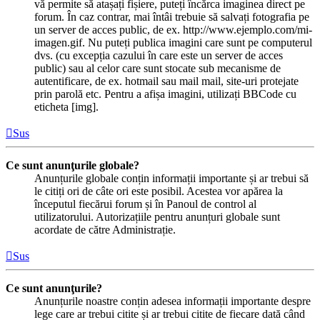
vă permite să atașați fișiere, puteți încărca imaginea direct pe
forum. În caz contrar, mai întâi trebuie să salvați fotografia pe
un server de acces public, de ex. http://www.ejemplo.com/mi-
imagen.gif. Nu puteți publica imagini care sunt pe computerul
dvs. (cu excepția cazului în care este un server de acces
public) sau al celor care sunt stocate sub mecanisme de
autentificare, de ex. hotmail sau mail mail, site-uri protejate
prin parolă etc. Pentru a afișa imagini, utilizați BBCode cu
eticheta [img].
Sus
Ce sunt anunţurile globale?
Anunțurile globale conțin informații importante și ar trebui să
le citiți ori de câte ori este posibil. Acestea vor apărea la
începutul fiecărui forum și în Panoul de control al
utilizatorului. Autorizațiile pentru anunțuri globale sunt
acordate de către Administrație.
Sus
Ce sunt anunţurile?
Anunțurile noastre conțin adesea informații importante despre
lege care ar trebui citite și ar trebui citite de fiecare dată când