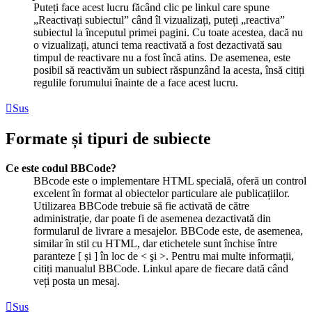
Puteți face acest lucru făcând clic pe linkul care spune
„Reactivați subiectul” când îl vizualizați, puteți „reactiva”
subiectul la începutul primei pagini. Cu toate acestea, dacă nu
o vizualizați, atunci tema reactivată a fost dezactivată sau
timpul de reactivare nu a fost încă atins. De asemenea, este
posibil să reactivăm un subiect răspunzând la acesta, însă citiți
regulile forumului înainte de a face acest lucru.
Sus
Formate și tipuri de subiecte
Ce este codul BBCode?
BBcode este o implementare HTML specială, oferă un control
excelent în format al obiectelor particulare ale publicațiilor.
Utilizarea BBCode trebuie să fie activată de către
administrație, dar poate fi de asemenea dezactivată din
formularul de livrare a mesajelor. BBCode este, de asemenea,
similar în stil cu HTML, dar etichetele sunt închise între
paranteze [ și ] în loc de < şi >. Pentru mai multe informații,
citiți manualul BBCode. Linkul apare de fiecare dată când
veți posta un mesaj.
Sus