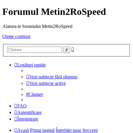
Forumul Metin2RoSpeed
Alatura-te forumului Metin2RoSpeed
Omite conţinut
Căutare
Căutare
avansată
Legături rapide
Vezi subiecte fără răspuns
Vezi subiecte active
Căutare
FAQ
Autentificare
Înregistrare
Acasă
Prima pagină
Întrebări puse frecvent