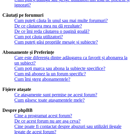
ignorați?
Căutați pe forumuri
Cum puteți căuta în unul sau mai multe forumuri?
De ce căutarea mea nu dă rezultate?
De ce îmi reda căutarea o pagină goală?
Cum pot căuta utilizatori?
Cum puteți găsi propriile mesaje și subiecte?
Abonamente și Preferințe
Care este diferența dintre adăugarea ca favorit și abonarea la
un subiect?
Cum poți marca sau abona la subiecte specifice?
Cum mă abonez la un forum specific?
Cum îmi șterg abonamentele?
Fișiere atașate
Ce atașamente sunt permise pe acest forum?
Cum găsesc toate atașamentele mele?
Despre phpBB
Cine a programat acest forum?
De ce acest forum nu are așa ceva?
Cine poate fi contactat despre abuzuri sau utilizări ilegale
legate de acest forum?