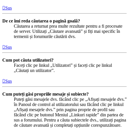
Sus
De ce îmi reda căutarea o pagină goală?
Căutarea a returnat prea multe rezultate pentru a fi procesate
de server. Utilizați „Căutare avansată” și fiți mai specific în
termenii și forumurile căutării dvs.
Sus
Cum pot căuta utilizatori?
Faceți clic pe linkul „Utilizatori” și faceți clic pe linkul
„Căutați un utilizator”.
Sus
Cum puteți găsi propriile mesaje și subiecte?
Puteți găsi mesajele dvs. făcând clic pe „Afișați mesajele dvs.”
în Panoul de control al utilizatorului sau făcând clic pe linkul
„Afișați mesajele dvs.” prin pagina proprie de profil sau
făcând clic pe butonul Meniul „Linkuri rapide” din partea de
sus a forumului. Pentru a căuta subiectele dvs., utilizați pagina
de căutare avansată și completați opțiunile corespunzătoare.