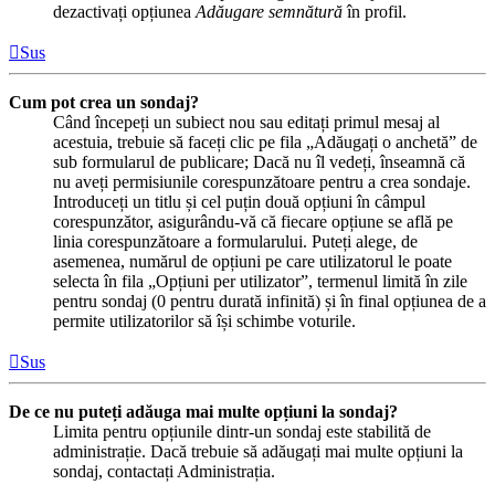
dezactivați opțiunea
Adăugare semnătură
în profil.
Sus
Cum pot crea un sondaj?
Când începeți un subiect nou sau editați primul mesaj al
acestuia, trebuie să faceți clic pe fila „Adăugați o anchetă” de
sub formularul de publicare; Dacă nu îl vedeți, înseamnă că
nu aveți permisiunile corespunzătoare pentru a crea sondaje.
Introduceți un titlu și cel puțin două opțiuni în câmpul
corespunzător, asigurându-vă că fiecare opțiune se află pe
linia corespunzătoare a formularului. Puteți alege, de
asemenea, numărul de opțiuni pe care utilizatorul le poate
selecta în fila „Opțiuni per utilizator”, termenul limită în zile
pentru sondaj (0 pentru durată infinită) și în final opțiunea de a
permite utilizatorilor să își schimbe voturile.
Sus
De ce nu puteți adăuga mai multe opțiuni la sondaj?
Limita pentru opțiunile dintr-un sondaj este stabilită de
administrație. Dacă trebuie să adăugați mai multe opțiuni la
sondaj, contactați Administrația.