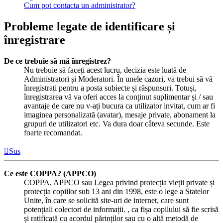
Cum pot contacta un administrator?
Probleme legate de identificare și
înregistrare
De ce trebuie să mă înregistrez?
Nu trebuie să faceți acest lucru, decizia este luată de
Administratori și Moderatori. În unele cazuri, va trebui să vă
înregistrați pentru a posta subiecte și răspunsuri. Totuși,
înregistrarea vă va oferi acces la conținut suplimentar și / sau
avantaje de care nu v-ați bucura ca utilizator invitat, cum ar fi
imaginea personalizată (avatar), mesaje private, abonament la
grupuri de utilizatori etc. Va dura doar câteva secunde. Este
foarte recomandat.
Sus
Ce este COPPA? (APPCO)
COPPA, APPCO sau Legea privind protecția vieții private și
protecția copiilor sub 13 ani din 1998, este o lege a Statelor
Unite, în care se solicită site-uri de internet, care sunt
potențiali colectori de informații. , ca fișa copilului să fie scrisă
și ratificată cu acordul părinților sau cu o altă metodă de