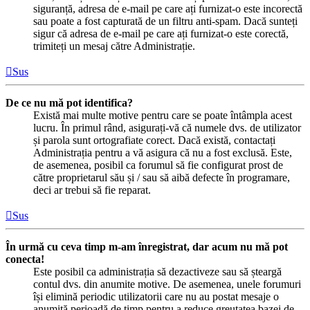
siguranță, adresa de e-mail pe care ați furnizat-o este incorectă
sau poate a fost capturată de un filtru anti-spam. Dacă sunteți
sigur că adresa de e-mail pe care ați furnizat-o este corectă,
trimiteți un mesaj către Administrație.
Sus
De ce nu mă pot identifica?
Există mai multe motive pentru care se poate întâmpla acest
lucru. În primul rând, asigurați-vă că numele dvs. de utilizator
și parola sunt ortografiate corect. Dacă există, contactați
Administrația pentru a vă asigura că nu a fost exclusă. Este,
de asemenea, posibil ca forumul să fie configurat prost de
către proprietarul său și / sau să aibă defecte în programare,
deci ar trebui să fie reparat.
Sus
În urmă cu ceva timp m-am înregistrat, dar acum nu mă pot
conecta!
Este posibil ca administrația să dezactiveze sau să șteargă
contul dvs. din anumite motive. De asemenea, unele forumuri
își elimină periodic utilizatorii care nu au postat mesaje o
anumită perioadă de timp pentru a reduce greutatea bazei de