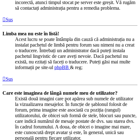
incorectă, atunci timpul stocat pe server este greșit. Vă rugăm
să contactați administrația pentru a remedia problema.
Sus
Limba mea nu este în listă!
Acest lucru se poate întâmpla din cauză că administrația nu a
instalat pachetul de limbă pentru forum sau nimeni nu a creat
o traducere. Întrebați un administrator dacă puteți instala
pachetul lingvistic de care aveți nevoie. Dacă pachetul nu
există, nu ezitați să faceți o traducere. Puteți găsi mai multe
informații pe site-ul
phpBB
& reg;
Sus
Care este imaginea de lângă numele meu de utilizator?
Există două imagini care pot apărea sub numele de utilizator
la vizualizarea mesajelor. În funcție de șablonul folosit de
forum, prima imagine este asociată cu poziția (rangul)
utilizatorului, de obicei sub formă de stele, blocuri sau puncte,
care indică numărul de mesaje postate de dvs. sau starea dvs.
în cadrul forumului. A doua, de obicei o imagine mai mare,
este cunoscută drept avatar și este, în general, unică sau
personală pentru fiecare utilizator.