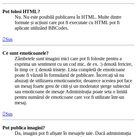
Pot folosi HTML?
Nu. Nu este posibilă publicarea în HTML. Multe dintre
formate și acțiuni care pot fi executate cu HTML pot fi
aplicate utilizând BBCodes.
Sus
Ce sunt emoticoanele?
Zâmbetele sunt imagini mici care pot fi folosite pentru a
exprima un sentiment cu un cod mic, de ex. :) denotă fericire,
în timp ce :( denotă tristețe. Lista completă de emoticoane
poate fi văzută în formularul de publicare. Încercați să nu
abuzați de utilizarea emoticoanelor, deoarece acestea pot face
un mesaj foarte greu de citit și un moderator șterge subiectul
sau emoticoane de mesaje Administrația poate seta o limită
pentru numărul de emoticoane care vor fi utilizate într-un
mesaj.
Sus
Pot publica imagini?
Da, imagini pot fi afișate în mesajele tale. Dacă administrația