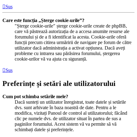
Sus
Care este funcția „Șterge cookie-urile”?
"Șterge cookie-urile" șterge cookie-urile create de phpBB,
care vă păstrează autorizația de a accesa anumite resurse ale
forumului și de a fi identificat la acesta. Cookie-urile oferă
funcții precum citirea urmăririi de navigare pe forum de către
utilizator dacă administrația a activat opțiunea. Dacă aveți
probleme cu intrarea sau părăsirea forumului, ștergerea
cookie-urilor vă va ajuta cu siguranță.
Sus
Preferințe și setări ale utilizatorului
Cum pot schimba setările mele?
Dacă sunteți un utilizator înregistrat, toate datele și setările
dvs. sunt arhivate în baza noastră de date. Pentru a le
modifica, vizitați Panoul de control al utilizatorului; făcând
clic pe numele dvs. de utilizator situat în partea de sus a
paginilor forumului. Acest sistem vă va permite să vă
schimbați datele și preferințele.