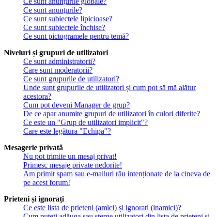
Ce sunt anunţurile globale?
Ce sunt anunţurile?
Ce sunt subiectele lipicioase?
Ce sunt subiectele închise?
Ce sunt pictogramele pentru temă?
Niveluri și grupuri de utilizatori
Ce sunt administratorii?
Care sunt moderatorii?
Ce sunt grupurile de utilizatori?
Unde sunt grupurile de utilizatori și cum pot să mă alătur
acestora?
Cum pot deveni Manager de grup?
De ce apar anumite grupuri de utilizatori în culori diferite?
Ce este un "Grup de utilizatori implicit"?
Care este legătura "Echipa"?
Mesagerie privată
Nu pot trimite un mesaj privat!
Primesc mesaje private nedorite!
Am primit spam sau e-mailuri rău intenționate de la cineva de
pe acest forum!
Prieteni și ignorați
Ce este lista de prieteni (amici) și ignorați (inamici)?
Cum puteți adăuga sau șterge utilizatori din lista de prieteni și