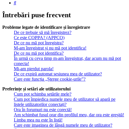
Căutare
Întrebări puse frecvent
Probleme legate de identificare și înregistrare
De ce trebuie să mă înregistrez?
Ce este COPPA? (APPCO)
De ce nu mă pot înregistra?
M-am înregistrat și nu mă pot identifica!
De ce nu mă pot identifica?
În urmă cu ceva timp m-am înregistrat, dar acum nu mă pot
conecta!
Mi-am pierdut parola!
De ce expiră automat sesiunea mea de utilizator?
Care este funcția „Șterge cookie-urile”?
Preferințe și setări ale utilizatorului
Cum pot schimba setările mele?
Cum pot împiedica numele meu de utilizator să apară pe
listele utilizatorilor conectați?
Ora în forumuri nu este corectă!
Am schimbat fusul orar din profilul meu, dar ora este greșită!
Limba mea nu este în listă!
Care este imaginea de lângă numele meu de utilizator?