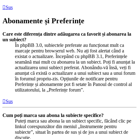
Sus
Abonamente și Preferințe
Care este diferența dintre adăugarea ca favorit și abonarea la
un subiect?
În phpBB 3.0, subiectele preferate au funcționat mult ca
marcaje pentru browserul web. Nu ați fost alertat când a
existat o actualizare. Începând cu phpBB 3.1, Preferințele
seamănă mai mult cu abonarea la un subiect. Poți fi anunțat la
actualizarea unui subiect preferat. Abonându-vă însă, veți fi
anunțat că există o actualizare a unui subiect sau a unui forum
în forumul propriu-zis. Opțiunile de notificare pentru
Preferințe și abonamente pot fi setate în Panoul de control al
utilizatorului, la „Preferințe forum”.
Sus
Cum poți marca sau abona la subiecte specifice?
Puteți marca sau abona la un subiect specific, făcând clic pe
linkul corespunzător din meniul „Instrumente pentru
subiecte”, situat în partea de sus și de jos a unui subiect de
discuție.