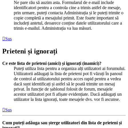
Ne pare rău să auzim asta. Formularul de e-mail include
identificatori pentru a controla cine a trimis astfel de mesaje,
prin urmare, puteți contacta Administrația și le puteți trimite o
copie completă a mesajului primit. Este foarte important să
includeți antetul, deoarece conține datele utilizatorului care a
trimis e-mailul. Administrația va lua măsuri.
Sus
Prieteni și ignorați
Ce este lista de prieteni (amici) și ignorați (inamici)?
Puteți utiliza lista pentru a organiza alți utilizatori ai forumului.
Utilizatorii adăugați la lista de prieteni pot fi văzuți în panoul
de control al utilizatorului pentru acces rapid pentru a vedea
dacă sunt identificați și astfel să le poată trimite un mesaj
privat. În funcție de șablonul folosit de forum, mesajele
acestor utilizatori pot fi afișate evidențiate. Dacă adăugați un
utilizator la lista ignorați, toate mesajele dvs. vor fi ascunse.
Sus
Cum puteți adăuga sau șterge utilizatori din lista de prieteni și
ignorați?