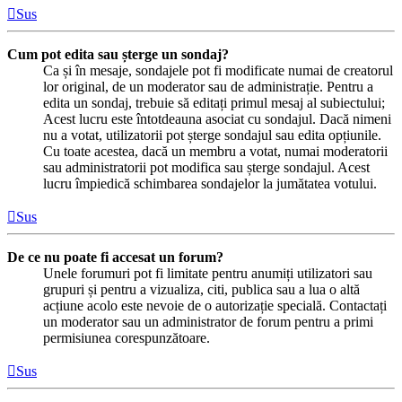
Sus
Cum pot edita sau șterge un sondaj?
Ca și în mesaje, sondajele pot fi modificate numai de creatorul
lor original, de un moderator sau de administrație. Pentru a
edita un sondaj, trebuie să editați primul mesaj al subiectului;
Acest lucru este întotdeauna asociat cu sondajul. Dacă nimeni
nu a votat, utilizatorii pot șterge sondajul sau edita opțiunile.
Cu toate acestea, dacă un membru a votat, numai moderatorii
sau administratorii pot modifica sau șterge sondajul. Acest
lucru împiedică schimbarea sondajelor la jumătatea votului.
Sus
De ce nu poate fi accesat un forum?
Unele forumuri pot fi limitate pentru anumiți utilizatori sau
grupuri și pentru a vizualiza, citi, publica sau a lua o altă
acțiune acolo este nevoie de o autorizație specială. Contactați
un moderator sau un administrator de forum pentru a primi
permisiunea corespunzătoare.
Sus