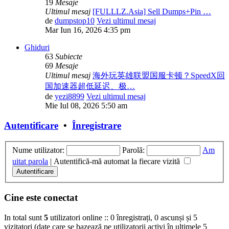
19
Mesaje
Ultimul mesaj
[FULLLZ.Asia] Sell Dumps+Pin …
de
dumpstop10
Vezi ultimul mesaj
Mar Iun 16, 2026 4:35 pm
Ghiduri
63
Subiecte
69
Mesaje
Ultimul mesaj
海外玩英雄联盟国服卡顿？SpeedX回
国加速器超低延迟、极…
de
yezi8899
Vezi ultimul mesaj
Mie Iul 08, 2026 5:50 am
Autentificare
•
Înregistrare
Nume utilizator:
Parolă:
Am
uitat parola
|
Autentifică-mă automat la fiecare vizită
Cine este conectat
In total sunt
5
utilizatori online :: 0 înregistrați, 0 ascunși și 5
vizitatori (date care se bazează pe utilizatorii activi în ultimele 5