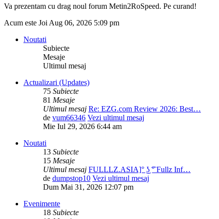
Va prezentam cu drag noul forum Metin2RoSpeed. Pe curand!
Acum este Joi Aug 06, 2026 5:09 pm
Noutati
Subiecte
Mesaje
Ultimul mesaj
Actualizari (Updates)
75
Subiecte
81
Mesaje
Ultimul mesaj
Re: EZG.com Review 2026: Best…
de
vum66346
Vezi ultimul mesaj
Mie Iul 29, 2026 6:44 am
Noutati
13
Subiecte
15
Mesaje
Ultimul mesaj
FULLLZ.ASIA]° ͜ʖ ͡° Fullz Inf…
de
dumpstop10
Vezi ultimul mesaj
Dum Mai 31, 2026 12:07 pm
Evenimente
18
Subiecte