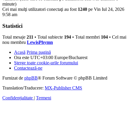
minute)
Cei mai mulţi utilizatori conectaţi au fost
1240
pe Vin Iul 24, 2026
9:58 am
Statistici
Total mesaje
211
• Total subiecte
194
• Total membri
104
• Cel mai
nou membru
LewisPhymn
Acasă
Prima pagină
Ora este UTC+03:00 Europe/Bucharest
Şterge toate cookie-urile forumului
Contactează-ne
Furnizat de
phpBB
® Forum Software © phpBB Limited
Translation/Traducere:
MX-Publisher CMS
Confidențialitate
|
Termeni