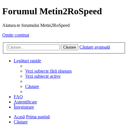
Forumul Metin2RoSpeed
Alatura-te forumului Metin2RoSpeed
Omite conţinut
Căutare avansată
Căutare
Legături rapide
Vezi subiecte fără răspuns
Vezi subiecte active
Căutare
FAQ
Autentificare
Înregistrare
Acasă
Prima pagină
Căutare