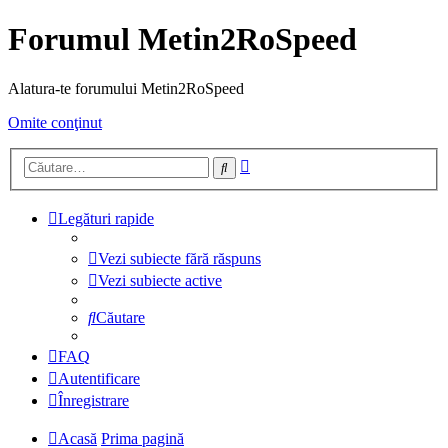
Forumul Metin2RoSpeed
Alatura-te forumului Metin2RoSpeed
Omite conţinut
Căutare
Căutare
avansată
Legături rapide
Vezi subiecte fără răspuns
Vezi subiecte active
Căutare
FAQ
Autentificare
Înregistrare
Acasă
Prima pagină