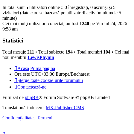
In total sunt
5
utilizatori online :: 0 înregistrați, 0 ascunși și 5
vizitatori (date care se bazează pe utilizatorii activi în ultimele 5
minute)
Cei mai mulţi utilizatori conectaţi au fost
1240
pe Vin Iul 24, 2026
9:58 am
Statistici
Total mesaje
211
• Total subiecte
194
• Total membri
104
• Cel mai
nou membru
LewisPhymn
Acasă
Prima pagină
Ora este UTC+03:00 Europe/Bucharest
Şterge toate cookie-urile forumului
Contactează-ne
Furnizat de
phpBB
® Forum Software © phpBB Limited
Translation/Traducere:
MX-Publisher CMS
Confidențialitate
|
Termeni