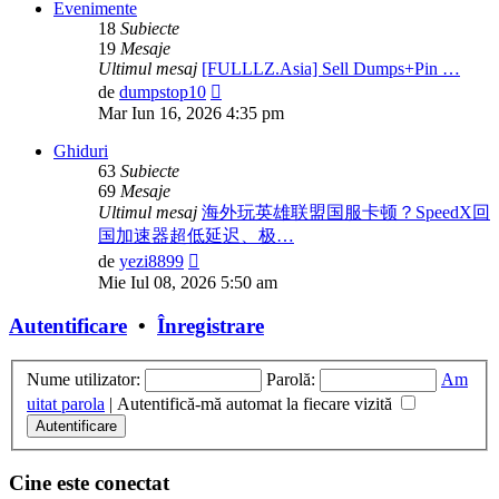
Evenimente
18
Subiecte
19
Mesaje
Ultimul mesaj
[FULLLZ.Asia] Sell Dumps+Pin …
Vezi
de
dumpstop10
ultimul
Mar Iun 16, 2026 4:35 pm
mesaj
Ghiduri
63
Subiecte
69
Mesaje
Ultimul mesaj
海外玩英雄联盟国服卡顿？SpeedX回
国加速器超低延迟、极…
Vezi
de
yezi8899
ultimul
Mie Iul 08, 2026 5:50 am
mesaj
Autentificare
•
Înregistrare
Nume utilizator:
Parolă:
Am
uitat parola
|
Autentifică-mă automat la fiecare vizită
Cine este conectat