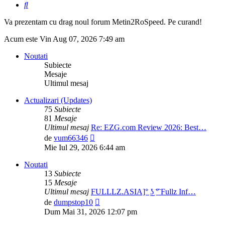
Căutare
Va prezentam cu drag noul forum Metin2RoSpeed. Pe curand!
Acum este Vin Aug 07, 2026 7:49 am
Noutati
Subiecte
Mesaje
Ultimul mesaj
Actualizari (Updates)
75
Subiecte
81
Mesaje
Ultimul mesaj
Re: EZG.com Review 2026: Best…
Vezi
de
vum66346
ultimul
Mie Iul 29, 2026 6:44 am
mesaj
Noutati
13
Subiecte
15
Mesaje
Ultimul mesaj
FULLLZ.ASIA]° ͜ʖ ͡° Fullz Inf…
Vezi
de
dumpstop10
ultimul
Dum Mai 31, 2026 12:07 pm
mesaj