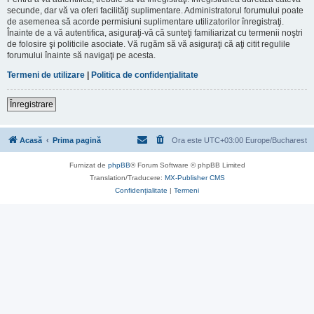
secunde, dar vă va oferi facilităţi suplimentare. Administratorul forumului poate
de asemenea să acorde permisiuni suplimentare utilizatorilor înregistraţi.
Înainte de a vă autentifica, asiguraţi-vă că sunteţi familiarizat cu termenii noştri
de folosire şi politicile asociate. Vă rugăm să vă asiguraţi că aţi citit regulile
forumului înainte să navigaţi pe acesta.
Termeni de utilizare
|
Politica de confidenţialitate
Înregistrare
Acasă
Prima pagină
Ora este UTC+03:00 Europe/Bucharest
Furnizat de
phpBB
® Forum Software © phpBB Limited
Translation/Traducere:
MX-Publisher CMS
Confidențialitate
|
Termeni