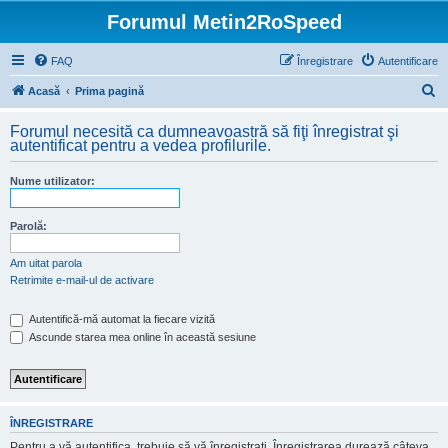
Forumul Metin2RoSpeed
FAQ
Înregistrare
Autentificare
C
Acasă
Prima pagină
ă
Forumul necesită ca dumneavoastră să fiţi înregistrat şi
u
autentificat pentru a vedea profilurile.
t
Nume utilizator:
a
r
Parolă:
e
Am uitat parola
Retrimite e-mail-ul de activare
Autentifică-mă automat la fiecare vizită
Ascunde starea mea online în această sesiune
ÎNREGISTRARE
Pentru a vă autentifica, trebuie să vă înregistraţi. Înregistrarea durează câteva