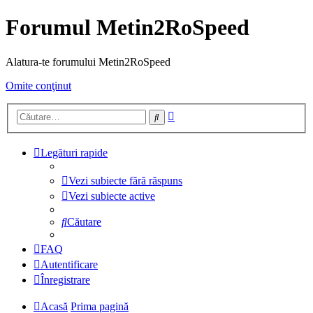
Forumul Metin2RoSpeed
Alatura-te forumului Metin2RoSpeed
Omite conţinut
Căutare
Căutare
avansată
Legături rapide
Vezi subiecte fără răspuns
Vezi subiecte active
Căutare
FAQ
Autentificare
Înregistrare
Acasă
Prima pagină