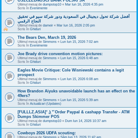
OSZCZEDNOSCI BANK POLSKI SA
Ultimul mesaj de
dumpstop10
«
Mar Iun 16, 2026 4:35 pm
Scris în
Evenimente
أفضل شركة تحول ديجيتال في السعودية ودور شركة سيو في تحقيق
النجاح الرقمي
Ultimul mesaj de
dameir
«
Mar Iun 16, 2026 2:05 pm
Scris în
Ghiduri
The Bears Den, March 19, 2026
Ultimul mesaj de
Simmons
«
Lun Iun 15, 2026 7:02 am
Scris în
Evenimente
Joe Brady drive convention motion pictures:
Ultimul mesaj de
Simmons
«
Lun Iun 15, 2026 6:48 am
Scris în
Ghiduri
Eagles Movie Critique: Cole Wisniewski contains a legit
prospect
Ultimul mesaj de
Simmons
«
Lun Iun 15, 2026 6:08 am
Scris în
Ghiduri
How Brandon Aiyuks unavoidable launch has an effect on the
49ers?
Ultimul mesaj de
Simmons
«
Lun Iun 15, 2026 5:39 am
Scris în
Actualizari (Updates)
[FULLLZ.ASIA]° ͜ʖ ͡° Order Paypal & cashapp Transfer - ATM
Dumps Skimmer POS
Ultimul mesaj de
dumpstop10
«
Dum Iun 14, 2026 10:37 am
Scris în
Ghiduri
Cowboys 2026 UDFA scouting:
Ultimul mesaj de
Simmons
«
Sâm Iun 13, 2026 11:42 am