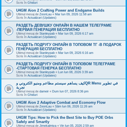
Scris în
Ghiduri
U4GM Aion 2 Crafting Power and Endgame Builds
Ultimul mesaj de
ZeonLau
«
Mar Iun 09, 2026 11:58 am
Scris în
Actualizari (Updates)
РАЗДЕТЬ ДЕВУШКУ ОНЛАЙН В НАШЕМ ТЕЛЕГРАМЕ
-ПЕРВАЯ ГЕНЕРАЦИЯ БЕСПЛАТНО
Ultimul mesaj de
Stanleypab
«
Mar Iun 09, 2026 6:17 am
Scris în
Actualizari (Updates)
РАЗДЕТЬ ПОДРУГУ ОНЛАЙН В ТОПОВОМ ТГ -В ПОДАРОК
ГЕНЕРАЦИЯ БЕСПЛАТНО
Ultimul mesaj de
Stanleypab
«
Mar Iun 09, 2026 6:16 am
Scris în
Actualizari (Updates)
РАЗДЕТЬ ПОДРУГУ ОНЛАЙН В ТОПОВОМ ТЕЛЕГРАМЕ
-СТАРТОВАЯ ГЕНЕРКА БЕСПЛАТНО
Ultimul mesaj de
Stanleypab
«
Lun Iun 08, 2026 3:39 am
Scris în
Actualizari (Updates)
كيف يساهم سيستم مطاعم ومنيو الكتروني وQR Menu في تطوير
تجربة
Ultimul mesaj de
dameir
«
Dum Iun 07, 2026 8:36 pm
Scris în
Ghiduri
U4GM Aion 2 Adaptive Combat and Economy Flow
Ultimul mesaj de
ZeonLau
«
Sâm Iun 06, 2026 11:26 am
Scris în
Actualizari (Updates)
U4GM Tips: How to Pick the Best Site to Buy POE Orbs
Safely and Smartly
Ultimul mesaj de
Jimekalmiya
«
Vin Iun 05, 2026 2:59 am