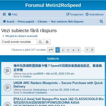
Forumul Metin2RoSpeed
FAQ
Înregistrare
Autentificare
C
Acasă
Prima pagină
Căutare
Vezi subiecte fără răspuns
ă
Vezi subiecte fără răspuns
u
Mergeți la căutare avansată
t
Căutare
Căutare avansată
a
Pagina
1
din
7
1
2
3
4
5
7
Următo
Căutarea a găsit 157 rezultate
r
…
e
Subiecte
海外玩英雄联盟国服卡顿？SpeedX回国加速器超低延迟、极速稳
定评测
Ultimul mesaj de
yezi8899
«
Mie Iul 08, 2026 5:50 am
Scris în
Ghiduri
U4GM ARC Raiders Blueprints – Secure Purchase with Quick
Delivery
Ultimul mesaj de
Jimekalmiya
«
Lun Iun 29, 2026 3:48 am
Scris în
Actualizari (Updates)
[FULLLZ.Asia] Sell Dumps+Pin track 1&2 CLASSIC/GOLD Bin
425125/USA/226/DEBIT/POWSZECHNA KASA