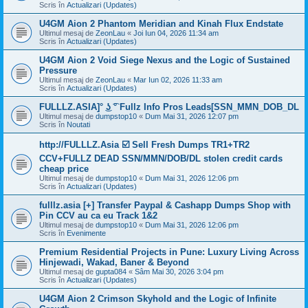
Scris în
Actualizari (Updates)
U4GM Aion 2 Phantom Meridian and Kinah Flux Endstate
Ultimul mesaj de
ZeonLau
«
Joi Iun 04, 2026 11:34 am
Scris în
Actualizari (Updates)
U4GM Aion 2 Void Siege Nexus and the Logic of Sustained
Pressure
Ultimul mesaj de
ZeonLau
«
Mar Iun 02, 2026 11:33 am
Scris în
Actualizari (Updates)
FULLLZ.ASIA]° ͜ʖ ͡° Fullz Info Pros Leads[SSN_MMN_DOB_DL
Ultimul mesaj de
dumpstop10
«
Dum Mai 31, 2026 12:07 pm
Scris în
Noutati
http://FULLLZ.Asia ☑️ Sell Fresh Dumps TR1+TR2
CCV+FULLZ DEAD SSN/MMN/DOB/DL stolen credit cards
cheap price
Ultimul mesaj de
dumpstop10
«
Dum Mai 31, 2026 12:06 pm
Scris în
Actualizari (Updates)
fulllz.asia [+] Transfer Paypal & Cashapp Dumps Shop with
Pin CCV au ca eu Track 1&2
Ultimul mesaj de
dumpstop10
«
Dum Mai 31, 2026 12:06 pm
Scris în
Evenimente
Premium Residential Projects in Pune: Luxury Living Across
Hinjewadi, Wakad, Baner & Beyond
Ultimul mesaj de
gupta084
«
Sâm Mai 30, 2026 3:04 pm
Scris în
Actualizari (Updates)
U4GM Aion 2 Crimson Skyhold and the Logic of Infinite