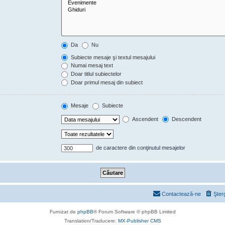
Da
Nu
Subiecte mesaje şi textul mesajului
Numai mesaj text
Doar titlul subiectelor
Doar primul mesaj din subiect
Mesaje
Subiecte
Ascendent
Descendent
de caractere din conţinutul mesajelor
Contactează-ne
Şter
Furnizat de
phpBB
® Forum Software © phpBB Limited
Translation/Traducere:
MX-Publisher CMS