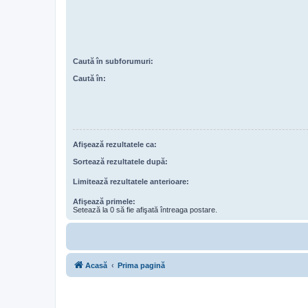
Caută în subforumuri:
Caută în:
Afişează rezultatele ca:
Sortează rezultatele după:
Limitează rezultatele anterioare:
Afişează primele:
Setează la 0 să fie afişată întreaga postare.
Acasă
Prima pagină