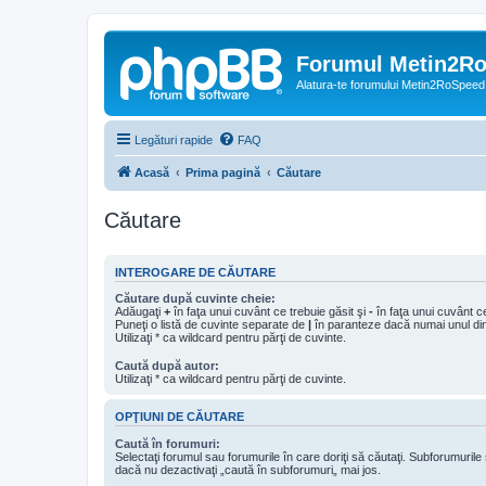
Forumul Metin2R
Alatura-te forumului Metin2RoSpeed
Legături rapide
FAQ
Acasă
Prima pagină
Căutare
Căutare
INTEROGARE DE CĂUTARE
Căutare după cuvinte cheie:
Adăugaţi
+
în faţa unui cuvânt ce trebuie găsit şi
-
în faţa unui cuvânt ce
Puneţi o listă de cuvinte separate de
|
în paranteze dacă numai unul din 
Utilizaţi * ca wildcard pentru părţi de cuvinte.
Caută după autor:
Utilizaţi * ca wildcard pentru părţi de cuvinte.
OPŢIUNI DE CĂUTARE
Caută în forumuri:
Selectaţi forumul sau forumurile în care doriţi să căutaţi. Subforumuril
dacă nu dezactivaţi „caută în subforumuri„ mai jos.