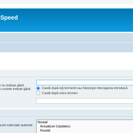
oSpeed
 nu trebuie găsit.
Caută după toţi termenii sau foloseşte interogarea introdusă
cuvinte trebuie găsit.
Caută după orice termen
e sunt selectate automat