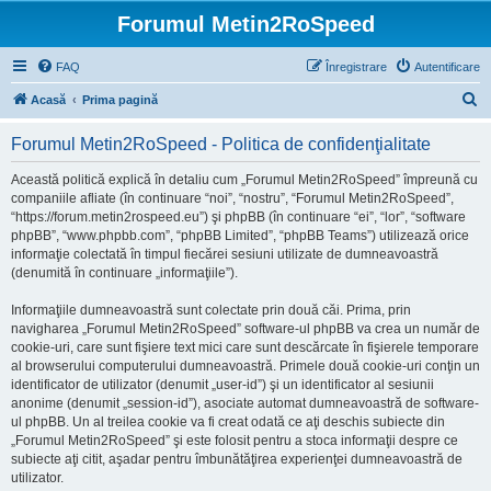
Forumul Metin2RoSpeed
FAQ
Înregistrare
Autentificare
C
Acasă
Prima pagină
ă
Forumul Metin2RoSpeed - Politica de confidenţialitate
u
t
Această politică explică în detaliu cum „Forumul Metin2RoSpeed” împreună cu
companiile afliate (în continuare “noi”, “nostru”, “Forumul Metin2RoSpeed”,
a
“https://forum.metin2rospeed.eu”) şi phpBB (în continuare “ei”, “lor”, “software
r
phpBB”, “www.phpbb.com”, “phpBB Limited”, “phpBB Teams”) utilizează orice
informaţie colectată în timpul fiecărei sesiuni utilizate de dumneavoastră
e
(denumită în continuare „informaţiile”).
Informaţiile dumneavoastră sunt colectate prin două căi. Prima, prin
navigharea „Forumul Metin2RoSpeed” software-ul phpBB va crea un număr de
cookie-uri, care sunt fişiere text mici care sunt descărcate în fişierele temporare
al browserului computerului dumneavoastră. Primele două cookie-uri conţin un
identificator de utilizator (denumit „user-id”) şi un identificator al sesiunii
anonime (denumit „session-id”), asociate automat dumneavoastră de software-
ul phpBB. Un al treilea cookie va fi creat odată ce aţi deschis subiecte din
„Forumul Metin2RoSpeed” şi este folosit pentru a stoca informaţii despre ce
subiecte aţi citit, aşadar pentru îmbunătăţirea experienţei dumneavoastră de
utilizator.