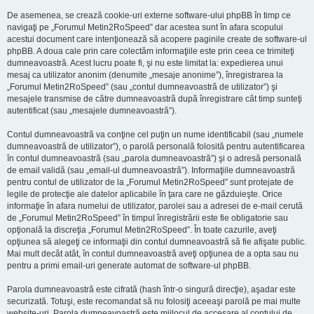
De asemenea, se crează cookie-uri externe software-ului phpBB în timp ce
navigaţi pe „Forumul Metin2RoSpeed” dar acestea sunt în afara scopului
acestui document care intenţionează să acopere paginile create de software-ul
phpBB. A doua cale prin care colectăm informaţiile este prin ceea ce trimiteţi
dumneavoastră. Acest lucru poate fi, şi nu este limitat la: expedierea unui
mesaj ca utilizator anonim (denumite „mesaje anonime”), înregistrarea la
„Forumul Metin2RoSpeed” (sau „contul dumneavoastră de utilizator”) şi
mesajele transmise de către dumneavoastră după înregistrare cât timp sunteţi
autentificat (sau „mesajele dumneavoastră”).
Contul dumneavoastră va conţine cel puţin un nume identificabil (sau „numele
dumneavoastră de utilizator”), o parolă personală folosită pentru autentificarea
în contul dumneavoastră (sau „parola dumneavoastră”) şi o adresă personală
de email validă (sau „email-ul dumneavoastră”). Informaţiile dumneavoastră
pentru contul de utilizator de la „Forumul Metin2RoSpeed” sunt protejate de
legile de protecţie ale datelor aplicabile în ţara care ne găzduieşte. Orice
informaţie în afara numelui de utilizator, parolei sau a adresei de e-mail cerută
de „Forumul Metin2RoSpeed” în timpul înregistrării este fie obligatorie sau
opţională la discreţia „Forumul Metin2RoSpeed”. În toate cazurile, aveţi
opţiunea să alegeţi ce informaţii din contul dumneavoastră să fie afişate public.
Mai mult decât atât, în contul dumneavoastră aveţi opţiunea de a opta sau nu
pentru a primi email-uri generate automat de software-ul phpBB.
Parola dumneavoastră este cifrată (hash într-o singură direcţie), aşadar este
securizată. Totuşi, este recomandat să nu folosiţi aceeaşi parolă pe mai multe
website-uri. Parola dumneavoastră este mijlocul de accesare al contului de