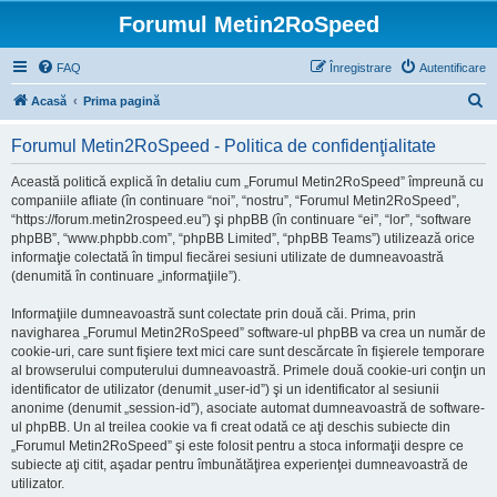
Forumul Metin2RoSpeed
FAQ
Înregistrare
Autentificare
C
Acasă
Prima pagină
ă
Forumul Metin2RoSpeed - Politica de confidenţialitate
u
t
Această politică explică în detaliu cum „Forumul Metin2RoSpeed” împreună cu
companiile afliate (în continuare “noi”, “nostru”, “Forumul Metin2RoSpeed”,
a
“https://forum.metin2rospeed.eu”) şi phpBB (în continuare “ei”, “lor”, “software
r
phpBB”, “www.phpbb.com”, “phpBB Limited”, “phpBB Teams”) utilizează orice
informaţie colectată în timpul fiecărei sesiuni utilizate de dumneavoastră
e
(denumită în continuare „informaţiile”).
Informaţiile dumneavoastră sunt colectate prin două căi. Prima, prin
navigharea „Forumul Metin2RoSpeed” software-ul phpBB va crea un număr de
cookie-uri, care sunt fişiere text mici care sunt descărcate în fişierele temporare
al browserului computerului dumneavoastră. Primele două cookie-uri conţin un
identificator de utilizator (denumit „user-id”) şi un identificator al sesiunii
anonime (denumit „session-id”), asociate automat dumneavoastră de software-
ul phpBB. Un al treilea cookie va fi creat odată ce aţi deschis subiecte din
„Forumul Metin2RoSpeed” şi este folosit pentru a stoca informaţii despre ce
subiecte aţi citit, aşadar pentru îmbunătăţirea experienţei dumneavoastră de
utilizator.