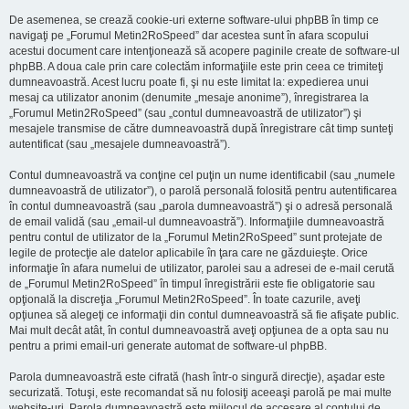
De asemenea, se crează cookie-uri externe software-ului phpBB în timp ce
navigaţi pe „Forumul Metin2RoSpeed” dar acestea sunt în afara scopului
acestui document care intenţionează să acopere paginile create de software-ul
phpBB. A doua cale prin care colectăm informaţiile este prin ceea ce trimiteţi
dumneavoastră. Acest lucru poate fi, şi nu este limitat la: expedierea unui
mesaj ca utilizator anonim (denumite „mesaje anonime”), înregistrarea la
„Forumul Metin2RoSpeed” (sau „contul dumneavoastră de utilizator”) şi
mesajele transmise de către dumneavoastră după înregistrare cât timp sunteţi
autentificat (sau „mesajele dumneavoastră”).
Contul dumneavoastră va conţine cel puţin un nume identificabil (sau „numele
dumneavoastră de utilizator”), o parolă personală folosită pentru autentificarea
în contul dumneavoastră (sau „parola dumneavoastră”) şi o adresă personală
de email validă (sau „email-ul dumneavoastră”). Informaţiile dumneavoastră
pentru contul de utilizator de la „Forumul Metin2RoSpeed” sunt protejate de
legile de protecţie ale datelor aplicabile în ţara care ne găzduieşte. Orice
informaţie în afara numelui de utilizator, parolei sau a adresei de e-mail cerută
de „Forumul Metin2RoSpeed” în timpul înregistrării este fie obligatorie sau
opţională la discreţia „Forumul Metin2RoSpeed”. În toate cazurile, aveţi
opţiunea să alegeţi ce informaţii din contul dumneavoastră să fie afişate public.
Mai mult decât atât, în contul dumneavoastră aveţi opţiunea de a opta sau nu
pentru a primi email-uri generate automat de software-ul phpBB.
Parola dumneavoastră este cifrată (hash într-o singură direcţie), aşadar este
securizată. Totuşi, este recomandat să nu folosiţi aceeaşi parolă pe mai multe
website-uri. Parola dumneavoastră este mijlocul de accesare al contului de