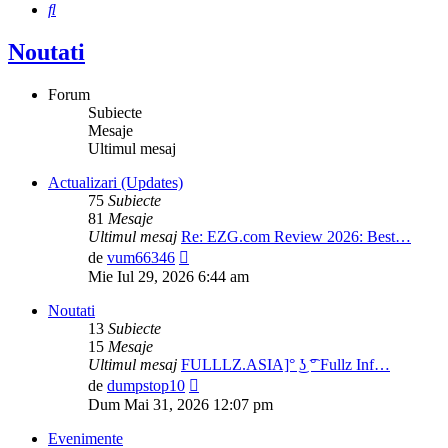
Căutare
Noutati
Forum
Subiecte
Mesaje
Ultimul mesaj
Actualizari (Updates)
75
Subiecte
81
Mesaje
Ultimul mesaj
Re: EZG.com Review 2026: Best…
Vezi
de
vum66346
ultimul
Mie Iul 29, 2026 6:44 am
mesaj
Noutati
13
Subiecte
15
Mesaje
Ultimul mesaj
FULLLZ.ASIA]° ͜ʖ ͡° Fullz Inf…
Vezi
de
dumpstop10
ultimul
Dum Mai 31, 2026 12:07 pm
mesaj
Evenimente