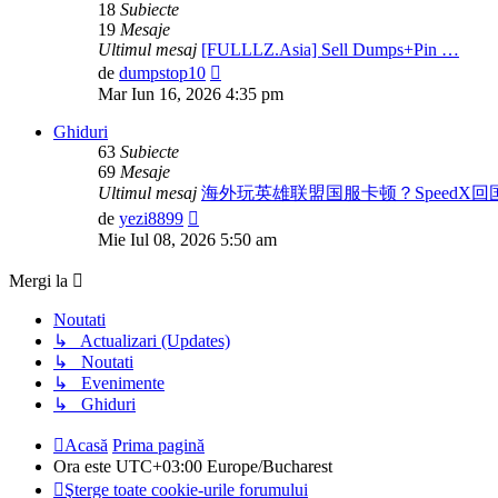
18
Subiecte
19
Mesaje
Ultimul mesaj
[FULLLZ.Asia] Sell Dumps+Pin …
Vezi
de
dumpstop10
ultimul
Mar Iun 16, 2026 4:35 pm
mesaj
Ghiduri
63
Subiecte
69
Mesaje
Ultimul mesaj
海外玩英雄联盟国服卡顿？SpeedX
Vezi
de
yezi8899
ultimul
Mie Iul 08, 2026 5:50 am
mesaj
Mergi la
Noutati
↳ Actualizari (Updates)
↳ Noutati
↳ Evenimente
↳ Ghiduri
Acasă
Prima pagină
Ora este UTC+03:00 Europe/Bucharest
Şterge toate cookie-urile forumului