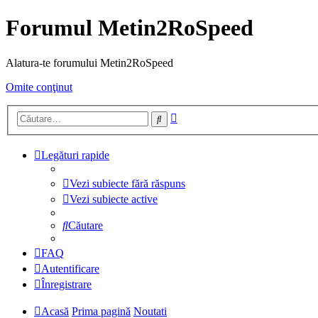
Forumul Metin2RoSpeed
Alatura-te forumului Metin2RoSpeed
Omite conţinut
Căutare
Căutare
avansată
Legături rapide
Vezi subiecte fără răspuns
Vezi subiecte active
Căutare
FAQ
Autentificare
Înregistrare
Acasă
Prima pagină
Noutati