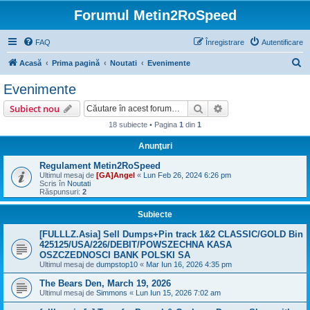
Forumul Metin2RoSpeed
FAQ
Înregistrare
Autentificare
C
Acasă
Prima pagină
Noutati
Evenimente
ă
Evenimente
u
Căutare
Căutare avansată
Subiect nou
t
18 subiecte • Pagina
1
din
1
a
Anunţuri
r
e
Regulament Metin2RoSpeed
Ultimul mesaj de
[GA]Angel
«
Lun Feb 26, 2024 6:26 pm
Scris în
Noutati
Răspunsuri:
2
Subiecte
[FULLLZ.Asia] Sell Dumps+Pin track 1&2 CLASSIC/GOLD Bin
425125/USA/226/DEBIT/POWSZECHNA KASA
OSZCZEDNOSCI BANK POLSKI SA
Ultimul mesaj de
dumpstop10
«
Mar Iun 16, 2026 4:35 pm
The Bears Den, March 19, 2026
Ultimul mesaj de
Simmons
«
Lun Iun 15, 2026 7:02 am