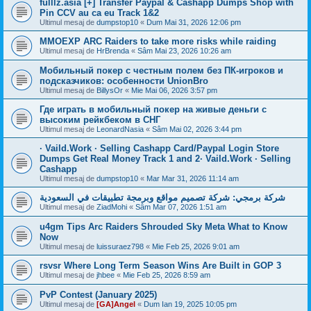
fulllz.asia [+] Transfer Paypal & Cashapp Dumps Shop with
Pin CCV au ca eu Track 1&2
Ultimul mesaj de
dumpstop10
«
Dum Mai 31, 2026 12:06 pm
MMOEXP ARC Raiders to take more risks while raiding
Ultimul mesaj de
HrBrenda
«
Sâm Mai 23, 2026 10:26 am
Мобильный покер с честным полем без ПК-игроков и
подсказчиков: особенности UnionBro
Ultimul mesaj de
BillysOr
«
Mie Mai 06, 2026 3:57 pm
Где играть в мобильный покер на живые деньги с
высоким рейкбеком в СНГ
Ultimul mesaj de
LeonardNasia
«
Sâm Mai 02, 2026 3:44 pm
· Vaild.Work · Selling Cashapp Card/Paypal Login Store
Dumps Get Real Money Track 1 and 2· Vaild.Work · Selling
Cashapp
Ultimul mesaj de
dumpstop10
«
Mar Mar 31, 2026 11:14 am
شركة برمجي: شركة تصميم مواقع وبرمجة تطبيقات في السعودية
Ultimul mesaj de
ZiadMohi
«
Sâm Mar 07, 2026 1:51 am
u4gm Tips Arc Raiders Shrouded Sky Meta What to Know
Now
Ultimul mesaj de
luissuraez798
«
Mie Feb 25, 2026 9:01 am
rsvsr Where Long Term Season Wins Are Built in GOP 3
Ultimul mesaj de
jhbee
«
Mie Feb 25, 2026 8:59 am
PvP Contest (January 2025)
Ultimul mesaj de
[GA]Angel
«
Dum Ian 19, 2025 10:05 pm