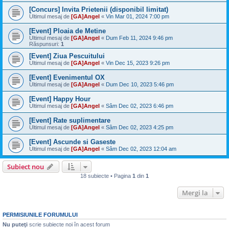
[Concurs] Invita Prietenii (disponibil limitat)
Ultimul mesaj de
[GA]Angel
«
Vin Mar 01, 2024 7:00 pm
[Event] Ploaia de Metine
Ultimul mesaj de
[GA]Angel
«
Dum Feb 11, 2024 9:46 pm
Răspunsuri:
1
[Event] Ziua Pescuitului
Ultimul mesaj de
[GA]Angel
«
Vin Dec 15, 2023 9:26 pm
[Event] Evenimentul OX
Ultimul mesaj de
[GA]Angel
«
Dum Dec 10, 2023 5:46 pm
[Event] Happy Hour
Ultimul mesaj de
[GA]Angel
«
Sâm Dec 02, 2023 6:46 pm
[Event] Rate suplimentare
Ultimul mesaj de
[GA]Angel
«
Sâm Dec 02, 2023 4:25 pm
[Event] Ascunde si Gaseste
Ultimul mesaj de
[GA]Angel
«
Sâm Dec 02, 2023 12:04 am
Subiect nou
18 subiecte • Pagina
1
din
1
Mergi la
PERMISIUNILE FORUMULUI
Nu puteţi
scrie subiecte noi în acest forum