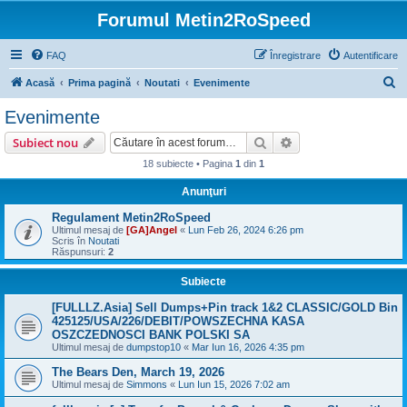
Forumul Metin2RoSpeed
FAQ
Înregistrare
Autentificare
C
Acasă
Prima pagină
Noutati
Evenimente
ă
Evenimente
u
Căutare
Căutare avansată
Subiect nou
t
18 subiecte • Pagina
1
din
1
a
Anunţuri
r
e
Regulament Metin2RoSpeed
Ultimul mesaj de
[GA]Angel
«
Lun Feb 26, 2024 6:26 pm
Scris în
Noutati
Răspunsuri:
2
Subiecte
[FULLLZ.Asia] Sell Dumps+Pin track 1&2 CLASSIC/GOLD Bin
425125/USA/226/DEBIT/POWSZECHNA KASA
OSZCZEDNOSCI BANK POLSKI SA
Ultimul mesaj de
dumpstop10
«
Mar Iun 16, 2026 4:35 pm
The Bears Den, March 19, 2026
Ultimul mesaj de
Simmons
«
Lun Iun 15, 2026 7:02 am