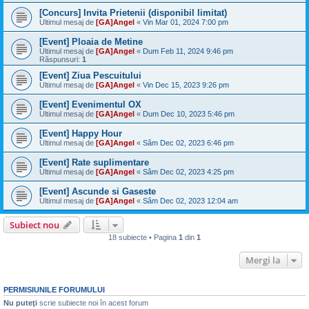
[Concurs] Invita Prietenii (disponibil limitat)
Ultimul mesaj de
[GA]Angel
«
Vin Mar 01, 2024 7:00 pm
[Event] Ploaia de Metine
Ultimul mesaj de
[GA]Angel
«
Dum Feb 11, 2024 9:46 pm
Răspunsuri:
1
[Event] Ziua Pescuitului
Ultimul mesaj de
[GA]Angel
«
Vin Dec 15, 2023 9:26 pm
[Event] Evenimentul OX
Ultimul mesaj de
[GA]Angel
«
Dum Dec 10, 2023 5:46 pm
[Event] Happy Hour
Ultimul mesaj de
[GA]Angel
«
Sâm Dec 02, 2023 6:46 pm
[Event] Rate suplimentare
Ultimul mesaj de
[GA]Angel
«
Sâm Dec 02, 2023 4:25 pm
[Event] Ascunde si Gaseste
Ultimul mesaj de
[GA]Angel
«
Sâm Dec 02, 2023 12:04 am
Subiect nou
18 subiecte • Pagina
1
din
1
Mergi la
PERMISIUNILE FORUMULUI
Nu puteţi
scrie subiecte noi în acest forum