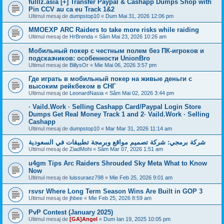
fulllz.asia [+] Transfer Paypal & Cashapp Dumps Shop with
Pin CCV au ca eu Track 1&2
Ultimul mesaj de
dumpstop10
«
Dum Mai 31, 2026 12:06 pm
MMOEXP ARC Raiders to take more risks while raiding
Ultimul mesaj de
HrBrenda
«
Sâm Mai 23, 2026 10:26 am
Мобильный покер с честным полем без ПК-игроков и
подсказчиков: особенности UnionBro
Ultimul mesaj de
BillysOr
«
Mie Mai 06, 2026 3:57 pm
Где играть в мобильный покер на живые деньги с
высоким рейкбеком в СНГ
Ultimul mesaj de
LeonardNasia
«
Sâm Mai 02, 2026 3:44 pm
· Vaild.Work · Selling Cashapp Card/Paypal Login Store
Dumps Get Real Money Track 1 and 2· Vaild.Work · Selling
Cashapp
Ultimul mesaj de
dumpstop10
«
Mar Mar 31, 2026 11:14 am
شركة برمجي: شركة تصميم مواقع وبرمجة تطبيقات في السعودية
Ultimul mesaj de
ZiadMohi
«
Sâm Mar 07, 2026 1:51 am
u4gm Tips Arc Raiders Shrouded Sky Meta What to Know
Now
Ultimul mesaj de
luissuraez798
«
Mie Feb 25, 2026 9:01 am
rsvsr Where Long Term Season Wins Are Built in GOP 3
Ultimul mesaj de
jhbee
«
Mie Feb 25, 2026 8:59 am
PvP Contest (January 2025)
Ultimul mesaj de
[GA]Angel
«
Dum Ian 19, 2025 10:05 pm