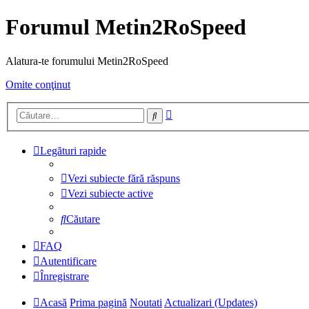
Forumul Metin2RoSpeed
Alatura-te forumului Metin2RoSpeed
Omite conţinut
Căutare
Căutare
avansată
Legături rapide
Vezi subiecte fără răspuns
Vezi subiecte active
Căutare
FAQ
Autentificare
Înregistrare
Acasă
Prima pagină
Noutati
Actualizari (Updates)