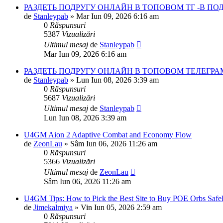
РАЗДЕТЬ ПОДРУГУ ОНЛАЙН В ТОПОВОМ ТГ -В П
de
Stanleypab
»
Mar Iun 09, 2026 6:16 am
0
Răspunsuri
5387
Vizualizări
Ultimul mesaj
de
Stanleypab
Mar Iun 09, 2026 6:16 am
РАЗДЕТЬ ПОДРУГУ ОНЛАЙН В ТОПОВОМ ТЕЛЕГРА
de
Stanleypab
»
Lun Iun 08, 2026 3:39 am
0
Răspunsuri
5687
Vizualizări
Ultimul mesaj
de
Stanleypab
Lun Iun 08, 2026 3:39 am
U4GM Aion 2 Adaptive Combat and Economy Flow
de
ZeonLau
»
Sâm Iun 06, 2026 11:26 am
0
Răspunsuri
5366
Vizualizări
Ultimul mesaj
de
ZeonLau
Sâm Iun 06, 2026 11:26 am
U4GM Tips: How to Pick the Best Site to Buy POE Orbs Safel
de
Jimekalmiya
»
Vin Iun 05, 2026 2:59 am
0
Răspunsuri