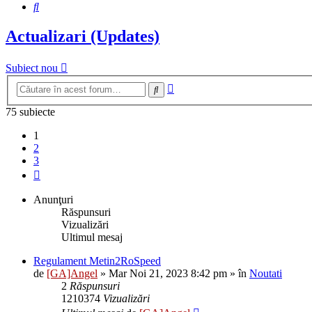
Căutare
Actualizari (Updates)
Subiect nou
Căutare
Căutare
avansată
75 subiecte
1
2
3
Următorul
Anunţuri
Răspunsuri
Vizualizări
Ultimul mesaj
Regulament Metin2RoSpeed
de
[GA]Angel
»
Mar Noi 21, 2023 8:42 pm
» în
Noutati
2
Răspunsuri
1210374
Vizualizări