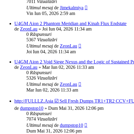
7011
Vizualizări
Ultimul mesaj
de
Jimekalmiya
Vin Iun 05, 2026 2:59 am
U4GM Aion 2 Phantom Meridian and Kinah Flux Endstate
de
ZeonLau
»
Joi Iun 04, 2026 11:34 am
0
Răspunsuri
5367
Vizualizări
Ultimul mesaj
de
ZeonLau
Joi Iun 04, 2026 11:34 am
U4GM Aion 2 Void Siege Nexus and the Logic of Sustained Pr
de
ZeonLau
»
Mar Iun 02, 2026 11:33 am
0
Răspunsuri
5326
Vizualizări
Ultimul mesaj
de
ZeonLau
Mar Iun 02, 2026 11:33 am
http://FULLLZ.Asia ☑️ Sell Fresh Dumps TR1+TR2 CCV+F
de
dumpstop10
»
Dum Mai 31, 2026 12:06 pm
0
Răspunsuri
7074
Vizualizări
Ultimul mesaj
de
dumpstop10
Dum Mai 31, 2026 12:06 pm