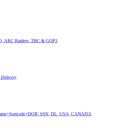
GO, ARC Raiders, TBC & GOP3
 Delivery
ne/MMname+Sortcode+DOB_SSN_DL_USA_CANADA