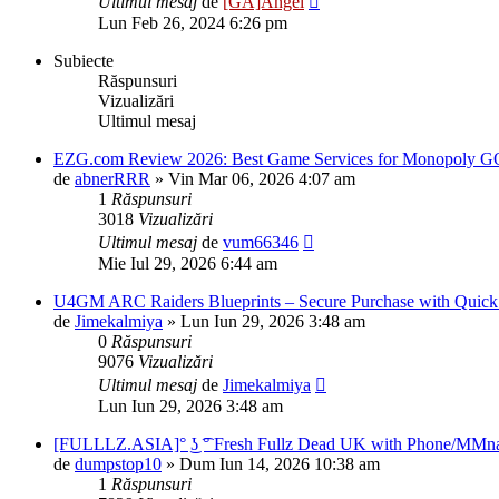
Ultimul mesaj
de
[GA]Angel
Lun Feb 26, 2024 6:26 pm
Subiecte
Răspunsuri
Vizualizări
Ultimul mesaj
EZG.com Review 2026: Best Game Services for Monopoly 
de
abnerRRR
»
Vin Mar 06, 2026 4:07 am
1
Răspunsuri
3018
Vizualizări
Ultimul mesaj
de
vum66346
Mie Iul 29, 2026 6:44 am
U4GM ARC Raiders Blueprints – Secure Purchase with Quick
de
Jimekalmiya
»
Lun Iun 29, 2026 3:48 am
0
Răspunsuri
9076
Vizualizări
Ultimul mesaj
de
Jimekalmiya
Lun Iun 29, 2026 3:48 am
[FULLLZ.ASIA]° ͜ʖ ͡° Fresh Fullz Dead UK with Pho
de
dumpstop10
»
Dum Iun 14, 2026 10:38 am
1
Răspunsuri