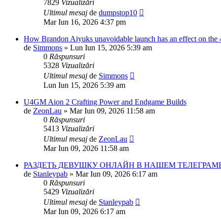
7829
Vizualizări
Ultimul mesaj
de
dumpstop10
Mar Iun 16, 2026 4:37 pm
How Brandon Aiyuks unavoidable launch has an effect on the 
de
Simmons
»
Lun Iun 15, 2026 5:39 am
0
Răspunsuri
5328
Vizualizări
Ultimul mesaj
de
Simmons
Lun Iun 15, 2026 5:39 am
U4GM Aion 2 Crafting Power and Endgame Builds
de
ZeonLau
»
Mar Iun 09, 2026 11:58 am
0
Răspunsuri
5413
Vizualizări
Ultimul mesaj
de
ZeonLau
Mar Iun 09, 2026 11:58 am
РАЗДЕТЬ ДЕВУШКУ ОНЛАЙН В НАШЕМ ТЕЛЕГРАМЕ
de
Stanleypab
»
Mar Iun 09, 2026 6:17 am
0
Răspunsuri
5429
Vizualizări
Ultimul mesaj
de
Stanleypab
Mar Iun 09, 2026 6:17 am