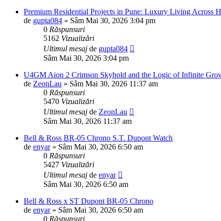
Premium Residential Projects in Pune: Luxury Living Across
de
gupta084
»
Sâm Mai 30, 2026 3:04 pm
0
Răspunsuri
5162
Vizualizări
Ultimul mesaj
de
gupta084
Sâm Mai 30, 2026 3:04 pm
U4GM Aion 2 Crimson Skyhold and the Logic of Infinite Gro
de
ZeonLau
»
Sâm Mai 30, 2026 11:37 am
0
Răspunsuri
5470
Vizualizări
Ultimul mesaj
de
ZeonLau
Sâm Mai 30, 2026 11:37 am
Bell & Ross BR-05 Chrono S.T. Dupont Watch
de
enyar
»
Sâm Mai 30, 2026 6:50 am
0
Răspunsuri
5427
Vizualizări
Ultimul mesaj
de
enyar
Sâm Mai 30, 2026 6:50 am
Bell & Ross x ST Dupont BR-05 Chrono
de
enyar
»
Sâm Mai 30, 2026 6:50 am
0
Răspunsuri