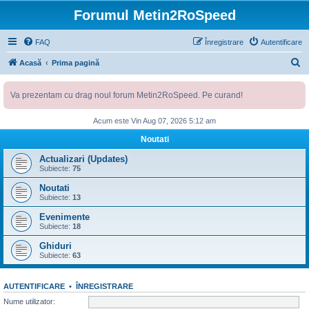
Forumul Metin2RoSpeed
FAQ
Înregistrare
Autentificare
C
Acasă
Prima pagină
ă
Va prezentam cu drag noul forum Metin2RoSpeed. Pe curand!
u
t
Acum este Vin Aug 07, 2026 5:12 am
a
Noutati
r
Actualizari (Updates)
e
Subiecte:
75
Noutati
Subiecte:
13
Evenimente
Subiecte:
18
Ghiduri
Subiecte:
63
AUTENTIFICARE
•
ÎNREGISTRARE
Nume utilizator: