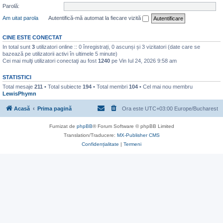
Parolă:
Am uitat parola
Autentifică-mă automat la fiecare vizită
CINE ESTE CONECTAT
In total sunt
3
utilizatori online :: 0 înregistrați, 0 ascunși și 3 vizitatori (date care se
bazează pe utilizatorii activi în ultimele 5 minute)
Cei mai mulţi utilizatori conectaţi au fost
1240
pe Vin Iul 24, 2026 9:58 am
STATISTICI
Total mesaje
211
• Total subiecte
194
• Total membri
104
• Cel mai nou membru
LewisPhymn
Acasă
Prima pagină
Ora este UTC+03:00 Europe/Bucharest
Furnizat de
phpBB
® Forum Software © phpBB Limited
Translation/Traducere:
MX-Publisher CMS
Confidențialitate
|
Termeni