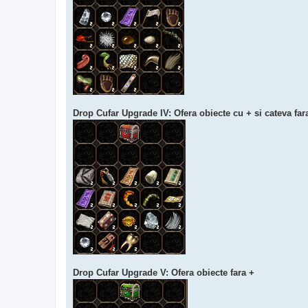
Drop Cufar Upgrade IV: Ofera obiecte cu + si cateva fara
Drop Cufar Upgrade V: Ofera obiecte fara +