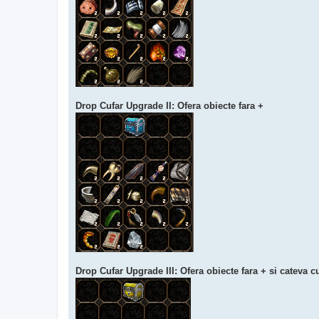
Drop Cufar Upgrade II: Ofera obiecte fara +
Drop Cufar Upgrade III: Ofera obiecte fara + si cateva c