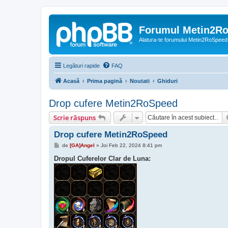
Forumul Metin2R
Alatura-te forumului Metin2RoSpeed
Legături rapide
FAQ
Acasă
Prima pagină
Noutati
Ghiduri
Drop cufere Metin2RoSpeed
Scrie răspuns
Drop cufere Metin2RoSpeed
M
de
[GA]Angel
»
Joi Feb 22, 2024 8:41 pm
e
s
Dropul Cuferelor Clar de Luna:
a
j