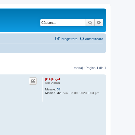
Căutare
Căutare avansată
Înregistrare
Autentificare
1 mesaj • Pagina
1
din
1
[GA]Angel
Site Admin
Mesaje:
53
Membru din:
Vin Iun 09, 2023 8:03 pm