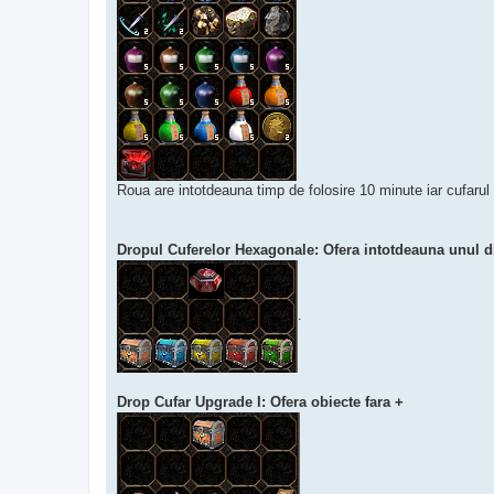
Roua are intotdeauna timp de folosire 10 minute iar cufarul 
Dropul Cuferelor Hexagonale: Ofera intotdeauna unul d
.
Drop Cufar Upgrade I: Ofera obiecte fara +